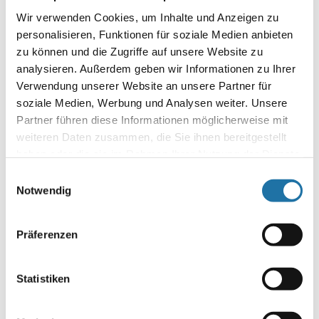
Poolüberdachungen – längere Badesaison,
Wir verwenden Cookies, um Inhalte und Anzeigen zu
weniger Verschmutzung und mehr Sicherheit
personalisieren, Funktionen für soziale Medien anbieten
für Ihren Pool.
zu können und die Zugriffe auf unsere Website zu
analysieren. Außerdem geben wir Informationen zu Ihrer
Verwendung unserer Website an unsere Partner für
soziale Medien, Werbung und Analysen weiter. Unsere
Partner führen diese Informationen möglicherweise mit
weiteren Daten zusammen, die Sie ihnen bereitgestellt
haben oder die sie im Rahmen Ihrer Nutzung der Dienste
gesammelt haben. Mehr Informationen finden Sie in
Einwilligungsauswahl
unserer
Datenschutzerklärung
.
Notwendig
Präferenzen
Statistiken