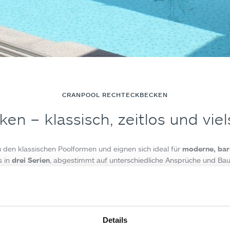
CRANPOOL RECHTECKBECKEN
n – klassisch, zeitlos und viel
 den klassischen Poolformen und eignen sich ideal für
moderne, bar
s in
drei Serien
, abgestimmt auf unterschiedliche Ansprüche und Ba
onentenpool Ozean
sowie das
GFK-Polyesterpool
. Details finden S
deneben eingebaute Rechteckbecken bieten wir den
Cabriodom
als 
. Zusätzlich sind
Poolextras
wie
Gegenstromanlagen
oder
Unterwa
WÄHLEN SIE EIN PRODUKT UM MEHR ZU ERFAHREN
Details