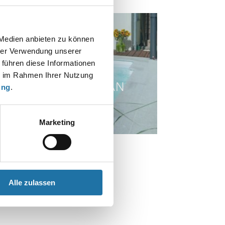
 Medien anbieten zu können
hrer Verwendung unserer
 führen diese Informationen
ie im Rahmen Ihrer Nutzung
MENTBECKEN OZEAN
ung
.
Marketing
Alle zulassen