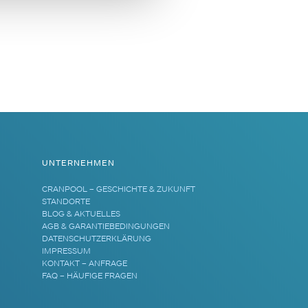
UNTERNEHMEN
CRANPOOL – GESCHICHTE & ZUKUNFT
STANDORTE
BLOG & AKTUELLES
AGB & GARANTIEBEDINGUNGEN
DATENSCHUTZERKLÄRUNG
IMPRESSUM
KONTAKT – ANFRAGE
FAQ – HÄUFIGE FRAGEN