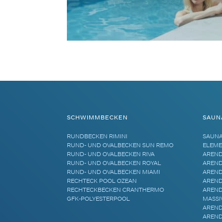
SCHWIMMBECKEN
SAUN
RUNDBECKEN RIMINI
SAUN
RUND- UND OVALBECKEN SUN REMO
ELEME
RUND- UND OVALBECKEN RIVA
AREND
RUND- UND OVALBECKEN ROYAL
AREND
RUND- UND OVALBECKEN MIAMI
AREND
RECHTECK POOL OZEAN
AREND
RECHTECKBECKEN CRANTHERMO
AREND
GFK-POLYESTERPOOL
MASSI
AREND
AREND