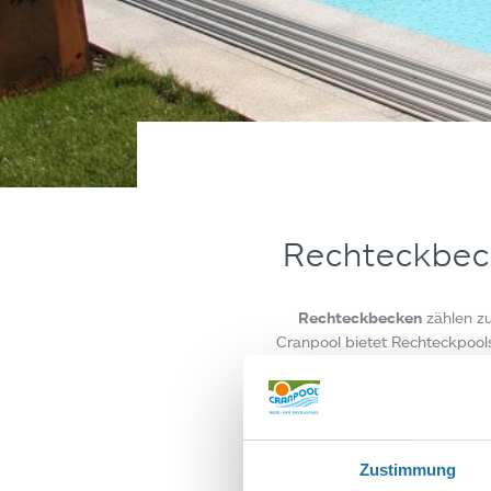
Rechteckbecke
Rechteckbecken
zählen zu
Cranpool bietet Rechteckpool
Cranthermo
, das
Stahlkomp
Als Ergänzung für bo
Rollladenabdeckungen
an
Zustimmung