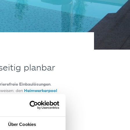
seitig planbar
rierefreie Einbaulösungen
.
uweisen: den
Heimwerkerpool
ie beim jeweiligen
Poolmodell
.
Poolüberdachung sowie
sserscheinwerfer
möglich.
Über Cookies