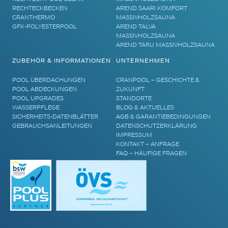
RECHTECKBECKEN
AREND SAARI KOMFORT
CRANTHERMO
MASSIVHOLZSAUNA
GFK-POLYESTERPOOL
AREND TALVA
MASSIVHOLZSAUNA
AREND TARU MASSIVHOLZSAUNA
ZUBEHÖR & INFORMATIONEN
UNTERNEHMEN
POOL ÜBERDACHUNGEN
CRANPOOL – GESCHICHTE &
POOL ABDECKUNGEN
ZUKUNFT
POOL UPGRADES
STANDORTE
WASSERPFLEGE
BLOG & AKTUELLES
SICHERHEITS-DATENBLÄTTER
AGB & GARANTIEBEDINGUNGEN
GEBRAUCHSANLEITUNGEN
DATENSCHUTZERKLÄRUNG
IMPRESSUM
KONTAKT – ANFRAGE
FAQ – HÄUFIGE FRAGEN