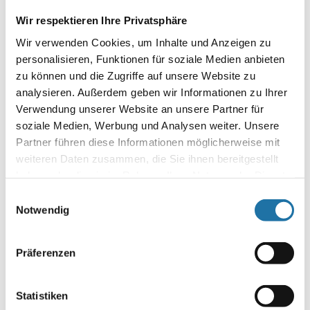
Poolpflege im Hochsommer: 7 Schritte für kristallklares
Wir respektieren Ihre Privatsphäre
Poolwasser Strahlender Sonnenschein, heiße Tage und
Wir verwenden Cookies, um Inhalte und Anzeigen zu
erfrischender Badespaß im eigenen Pool – der Hochsommer
personalisieren, Funktionen für soziale Medien anbieten
zeigt sich von seiner besten Seite! Gerade jetzt freut sich Ihr
Pool über besondere Aufmerksamkeit – denn sonnige Tage,…
zu können und die Zugriffe auf unsere Website zu
analysieren. Außerdem geben wir Informationen zu Ihrer
Verwendung unserer Website an unsere Partner für
Autor:
Simone Hammerl
soziale Medien, Werbung und Analysen weiter. Unsere
Partner führen diese Informationen möglicherweise mit
weiteren Daten zusammen, die Sie ihnen bereitgestellt
BLOGS
,
POOLBAU & SANIERUNG
,
POOLPFLEGE & TIPPS
• 24.
haben oder die sie im Rahmen Ihrer Nutzung der Dienste
Juni 2026
gesammelt haben. Mehr Informationen finden Sie in
Einwilligungsauswahl
Sonnendomfolie erneuern: Lohnt sich der
unserer
Datenschutzerklärung
.
Notwendig
Folientausch?
Sonnendomfolie erneuern: Lohnt sich der Folientausch? Viele
Präferenzen
Cranpool-Kunden nutzen ihren Sonnendom seit vielen Jahren
und schätzen die Vorteile der transparenten Folie. Irgendwann
stellt sich jedoch die Frage: Wann ist der richtige Zeitpunkt für
Statistiken
einen Folientausch? Und lohnt sich eine neue Sonnendomfolie