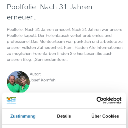
Poolfolie: Nach 31 Jahren
erneuert
Poolfolie: Nach 31 Jahren erneuert Nach 31 Jahren war unsere
Poolfolie kaputt. Der Folientausch verlief problemlos und
professionell.Das Monteurteam war pünktlich und arbeitete zu
unserer vollsten Zufriedenheit. Fam. Haiden Alle Informationen
zu möglichen Folienfarben finden Sie hier.Lesen Sie auch
unseren Blog: „Sonnendomfolie…
Autor:
Josef Kornfehl
BLOGS
,
POOLPFLEGE & TIPPS
• 8. Juli 2026
Zustimmung
Details
Über Cookies
Poolpflege im Hochsommer: 7 Schritte für
kristallklares Poolwasser