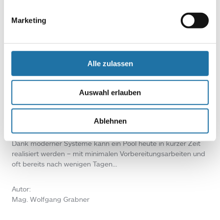
überhaupt…
Marketing
Autor:
Peter Grabner
Alle zulassen
AKTIONEN & ANGEBOTE
,
BLOGS
,
POOLBAU & SANIERUNG
•
22. Juni 2026
Auswahl erlauben
Urlaub zuhause – Pool noch diesen Sommer
bauen
Ablehnen
Urlaub zuhause – Pool noch diesen Sommer bauen Der Traum
vom eigenen Pool lässt sich auch kurzfristig verwirklichen.
Dank moderner Systeme kann ein Pool heute in kurzer Zeit
realisiert werden – mit minimalen Vorbereitungsarbeiten und
oft bereits nach wenigen Tagen…
Autor:
Mag. Wolfgang Grabner