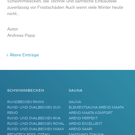
Schwimmbecken, die Technik und sämtliche Einbauteile
zuverlässig vor Frostschäden Auch wenn viele Winter heute
nicht…
Autor:
Andreas Papp
< Ältere Einträge
SCHWIMMBECKEN
SAUNA
RUNDBECKEN RIMINI
SAUNA
RUND- UND OVALBECKEN SUN
ELEMENTSAUNA AREND MAATA
REMO
AREND MAATA KOMFORT
RUND- UND OVALBECKEN RIVA
AREND PERFEKT
RUND- UND OVALBECKEN ROYAL
AREND EXCELLENT
RUND- UND OVALBECKEN MIAMI
AREND SAARI
RECHTECK POOL OZEAN
MASSIVHOLZSAUNA