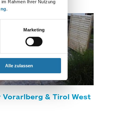
ie im Rahmen Ihrer Nutzung
ung
.
Marketing
Alle zulassen
 Vorarlberg & Tirol West