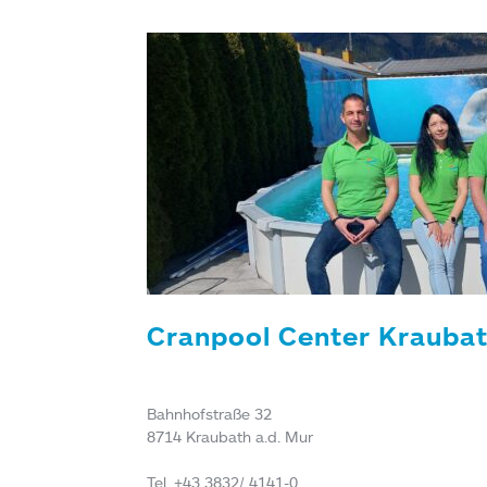
Cranpool Center Krauba
Bahnhofstraße 32
8714 Kraubath a.d. Mur
Tel. +43 3832/ 4141-0