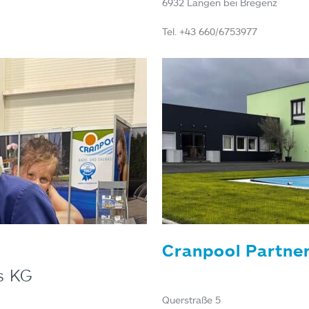
6932 Langen bei Bregenz
Tel. +43 660/6753977
Cranpool Partner
s KG
Querstraße 5