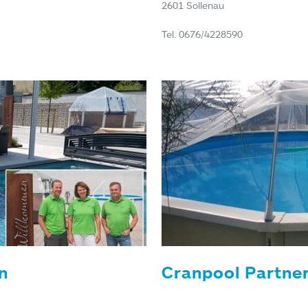
2601 Sollenau
Tel. 0676/4228590
n
Cranpool Partne