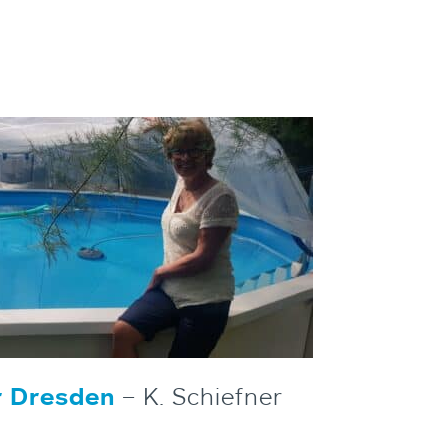
r Dresden
– K. Schiefner