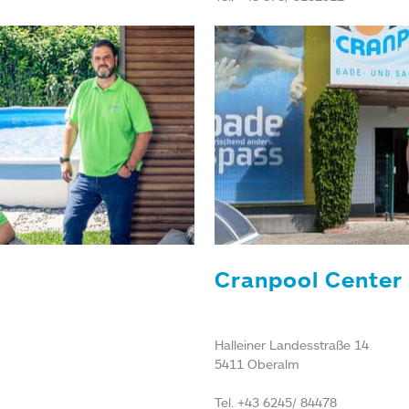
Cranpool Center
Halleiner Landesstraße 14
5411 Oberalm
Tel. +43 6245/ 84478