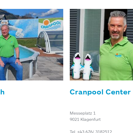
th
Cranpool Center 
Messeplatz 1
9021 Klagenfurt
Tel. +43 676/ 3182512