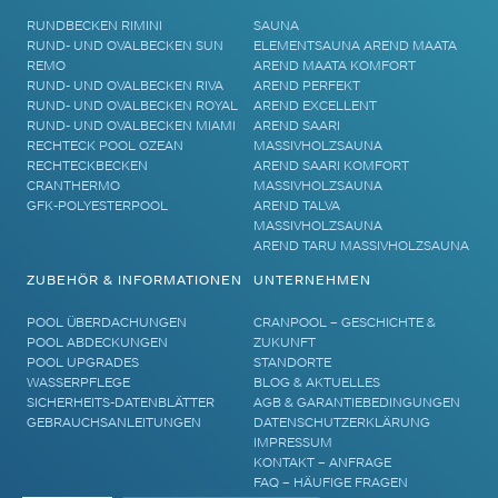
RUNDBECKEN RIMINI
SAUNA
RUND- UND OVALBECKEN SUN
ELEMENTSAUNA AREND MAATA
REMO
AREND MAATA KOMFORT
RUND- UND OVALBECKEN RIVA
AREND PERFEKT
RUND- UND OVALBECKEN ROYAL
AREND EXCELLENT
RUND- UND OVALBECKEN MIAMI
AREND SAARI
RECHTECK POOL OZEAN
MASSIVHOLZSAUNA
RECHTECKBECKEN
AREND SAARI KOMFORT
CRANTHERMO
MASSIVHOLZSAUNA
GFK-POLYESTERPOOL
AREND TALVA
MASSIVHOLZSAUNA
AREND TARU MASSIVHOLZSAUNA
ZUBEHÖR & INFORMATIONEN
UNTERNEHMEN
POOL ÜBERDACHUNGEN
CRANPOOL – GESCHICHTE &
POOL ABDECKUNGEN
ZUKUNFT
POOL UPGRADES
STANDORTE
WASSERPFLEGE
BLOG & AKTUELLES
SICHERHEITS-DATENBLÄTTER
AGB & GARANTIEBEDINGUNGEN
GEBRAUCHSANLEITUNGEN
DATENSCHUTZERKLÄRUNG
IMPRESSUM
KONTAKT – ANFRAGE
FAQ – HÄUFIGE FRAGEN