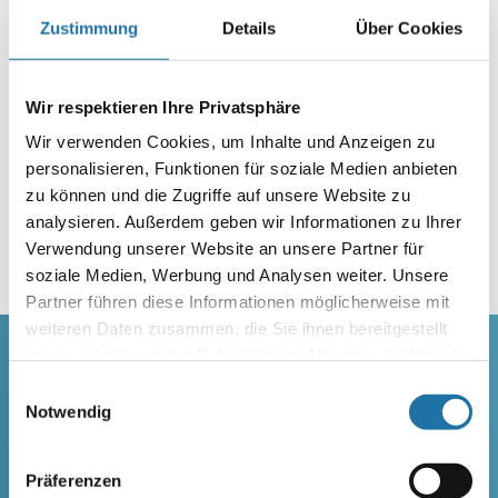
Zustimmung
Details
Über Cookies
Garantierte Premium Qualität
Wir respektieren Ihre Privatsphäre
Alle unsere Produkte werden getestet und wir
Wir verwenden Cookies, um Inhalte und Anzeigen zu
garantieren Ihnen eine absolute Top-Qualität.
personalisieren, Funktionen für soziale Medien anbieten
MEHR ERFAHREN >
zu können und die Zugriffe auf unsere Website zu
analysieren. Außerdem geben wir Informationen zu Ihrer
Verwendung unserer Website an unsere Partner für
soziale Medien, Werbung und Analysen weiter. Unsere
Partner führen diese Informationen möglicherweise mit
weiteren Daten zusammen, die Sie ihnen bereitgestellt
haben oder die sie im Rahmen Ihrer Nutzung der Dienste
gesammelt haben. Mehr Informationen finden Sie in
Einwilligungsauswahl
Entdecken Sie noch mehr Sauna
unserer
Datenschutzerklärung
.
Notwendig
von Cranpool
Präferenzen