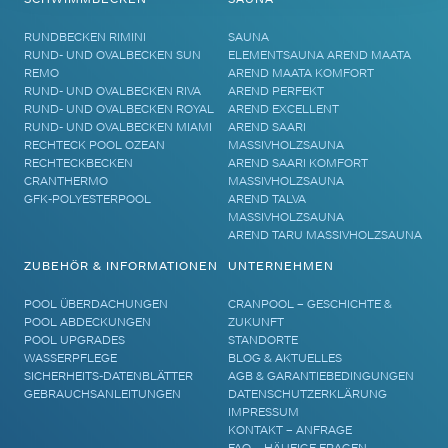
RUNDBECKEN RIMINI
SAUNA
RUND- UND OVALBECKEN SUN
ELEMENTSAUNA AREND MAATA
REMO
AREND MAATA KOMFORT
RUND- UND OVALBECKEN RIVA
AREND PERFEKT
RUND- UND OVALBECKEN ROYAL
AREND EXCELLENT
RUND- UND OVALBECKEN MIAMI
AREND SAARI
RECHTECK POOL OZEAN
MASSIVHOLZSAUNA
RECHTECKBECKEN
AREND SAARI KOMFORT
CRANTHERMO
MASSIVHOLZSAUNA
GFK-POLYESTERPOOL
AREND TALVA
MASSIVHOLZSAUNA
AREND TARU MASSIVHOLZSAUNA
ZUBEHÖR & INFORMATIONEN
UNTERNEHMEN
POOL ÜBERDACHUNGEN
CRANPOOL – GESCHICHTE &
POOL ABDECKUNGEN
ZUKUNFT
POOL UPGRADES
STANDORTE
WASSERPFLEGE
BLOG & AKTUELLES
SICHERHEITS-DATENBLÄTTER
AGB & GARANTIEBEDINGUNGEN
GEBRAUCHSANLEITUNGEN
DATENSCHUTZERKLÄRUNG
IMPRESSUM
KONTAKT – ANFRAGE
FAQ – HÄUFIGE FRAGEN