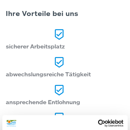
Ihre Vorteile bei uns
beenhere
sicherer Arbeitsplatz
beenhere
abwechslungsreiche Tätigkeit
beenhere
ansprechende Entlohnung
beenhere
motiviertes Team