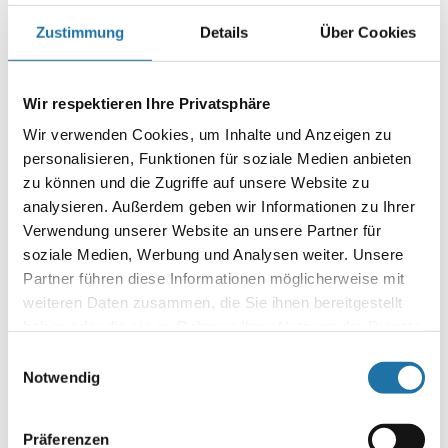
Zustimmung
Details
Über Cookies
Erfahre mehr über Cranpool
Verkäufer
Wir respektieren Ihre Privatsphäre
Wir verwenden Cookies, um Inhalte und Anzeigen zu
Komm ins Team
personalisieren, Funktionen für soziale Medien anbieten
zu können und die Zugriffe auf unsere Website zu
Lagermitarbeiter
analysieren. Außerdem geben wir Informationen zu Ihrer
Verwendung unserer Website an unsere Partner für
Komm ins Team
soziale Medien, Werbung und Analysen weiter. Unsere
Partner führen diese Informationen möglicherweise mit
Monteur
weiteren Daten zusammen, die Sie ihnen bereitgestellt
haben oder die sie im Rahmen Ihrer Nutzung der Dienste
Komm ins Team
gesammelt haben. Mehr Informationen finden Sie in
Einwilligungsauswahl
unserer
Datenschutzerklärung
.
Notwendig
Administration
Komm ins Team
Präferenzen