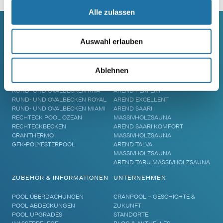
Alle zulassen
Auswahl erlauben
SCHWIMMBECKEN
SAUNA
RUNDBECKEN RIMINI
SAUNA
Ablehnen
RUND- UND OVALBECKEN SUN
ELEMENTSAUNA AREND MAATA
REMO
AREND MAATA KOMFORT
RUND- UND OVALBECKEN RIVA
AREND PERFEKT
RUND- UND OVALBECKEN ROYAL
AREND EXCELLENT
RUND- UND OVALBECKEN MIAMI
AREND SAARI
RECHTECK POOL OZEAN
MASSIVHOLZSAUNA
RECHTECKBECKEN
AREND SAARI KOMFORT
CRANTHERMO
MASSIVHOLZSAUNA
GFK-POLYESTERPOOL
AREND TALVA
MASSIVHOLZSAUNA
AREND TARU MASSIVHOLZSAUNA
ZUBEHÖR & INFORMATIONEN
UNTERNEHMEN
POOL ÜBERDACHUNGEN
CRANPOOL – GESCHICHTE &
POOL ABDECKUNGEN
ZUKUNFT
POOL UPGRADES
STANDORTE