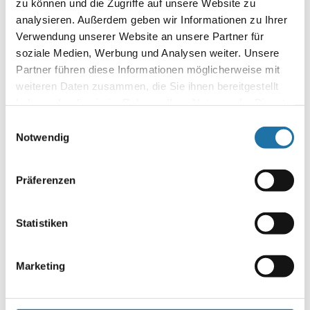
zu können und die Zugriffe auf unsere Website zu
analysieren. Außerdem geben wir Informationen zu Ihrer
HERBERT GASTEINER
–
POOL BERATER WIEN SÜD
Verwendung unserer Website an unsere Partner für
MELANIE EGG
–
POOL BERATERIN WIEN SÜD
soziale Medien, Werbung und Analysen weiter. Unsere
LABINOT PERGER
–
POOL BERATER WIEN NORD
Partner führen diese Informationen möglicherweise mit
weiteren Daten zusammen, die Sie ihnen bereitgestellt
PROFESSIONELLE BERATUNG & PERFEKTE UMSETZUNG
haben oder die sie im Rahmen Ihrer Nutzung der Dienste
FINDEN SIE IN ALLEN
CRANPOOL CENTERN
UND BEI
UNSEREN
CRANPOOL PARTNERN
. SIE HABEN INTERESSE
gesammelt haben. Mehr Informationen finden Sie in
Einwilligungsauswahl
AN RÜCKMELDUNGEN UNSERER KUNDEN? MIT EINEM
unserer
Datenschutzerklärung
.
Notwendig
KLICK ZUR
REFERENZÜBERSICHT
.
Präferenzen
Statistiken
Infoline:
Marketing
AT: 0810 / 200 140
DE: 089 / 451 08 93