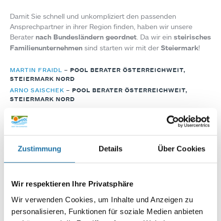
Damit Sie schnell und unkompliziert den passenden
Ansprechpartner in ihrer Region finden, haben wir unsere
Berater
nach Bundesländern geordnet
. Da wir ein
steirisches
Familienunternehmen
sind starten wir mit der
Steiermark
!
MARTIN FRAIDL
–
POOL BERATER ÖSTERREICHWEIT,
STEIERMARK NORD
ARNO SAISCHEK
–
POOL BERATER ÖSTERREICHWEIT,
STEIERMARK NORD
SIMONE HAMMERL
–
POOL BERATERIN STEIERMARK NORD
GERHARD SCHWAIGER
–
POOL BERATER STEIERMARK NORD
ANDREAS PAPP
–
POOL BERATER STEIERMARK SÜD
Zustimmung
Details
Über Cookies
FABIAN KOLODZIEJ
–
POOL BERATER STEIERMARK SÜD
PETER FRAIS
–
POOL BERATER KÄRNTEN
Wir respektieren Ihre Privatsphäre
ESO OMERCEVIC
–
POOL BERATER SALZBURG
Wir verwenden Cookies, um Inhalte und Anzeigen zu
ROBERT KANDUTH
–
POOL BERATER OBERÖSTERREICH
personalisieren, Funktionen für soziale Medien anbieten
ROBERT SANGLHUBER
–
POOL BERATER OBERÖSTERREICH