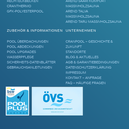
RECHTECKBECKEN
AREND SAARI KOMFORT
CRANTHERMO
MASSIVHOLZSAUNA
GFK-POLYESTERPOOL
AREND TALVA
MASSIVHOLZSAUNA
AREND TARU MASSIVHOLZSAUNA
ZUBEHÖR & INFORMATIONEN
UNTERNEHMEN
POOL ÜBERDACHUNGEN
CRANPOOL – GESCHICHTE &
POOL ABDECKUNGEN
ZUKUNFT
POOL UPGRADES
STANDORTE
WASSERPFLEGE
BLOG & AKTUELLES
SICHERHEITS-DATENBLÄTTER
AGB & GARANTIEBEDINGUNGEN
GEBRAUCHSANLEITUNGEN
DATENSCHUTZERKLÄRUNG
IMPRESSUM
KONTAKT – ANFRAGE
FAQ – HÄUFIGE FRAGEN