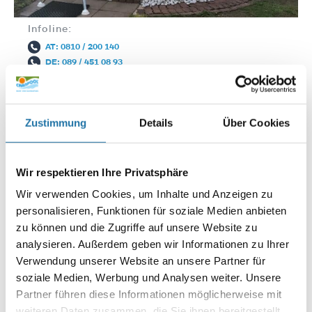
Infoline:
AT: 0810 / 200 140
DE: 089 / 451 08 93
Zustimmung
Details
Über Cookies
Wir respektieren Ihre Privatsphäre
Wir verwenden Cookies, um Inhalte und Anzeigen zu
Autor:
personalisieren, Funktionen für soziale Medien anbieten
Martin Fraidl
zu können und die Zugriffe auf unsere Website zu
analysieren. Außerdem geben wir Informationen zu Ihrer
Verwendung unserer Website an unsere Partner für
soziale Medien, Werbung und Analysen weiter. Unsere
SCHREIBE EINEN KOMMENTAR
Deine E-Mail-Adresse wird nicht veröffentlicht.
Erforderliche
Partner führen diese Informationen möglicherweise mit
Felder sind mit
*
markiert
weiteren Daten zusammen, die Sie ihnen bereitgestellt