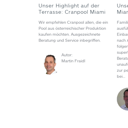
Unser Highlight auf der
Uns
Terrasse: Cranpool Miami
Mia
Wir empfehlen Cranpool allen, die ein
Famil
Pool aus österreichischer Produktion
ausfü
kaufen möchten. Ausgezeichnete
Einba
Beratung und Service inbegriffen.
nach 
folge
super
Autor:
Berat
Martin Fraidl
unauf
zur p
bei…