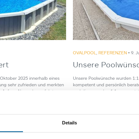
OVALPOOL
,
REFERENZEN
• 9. J
ert
Unsere Poolwüns
m Oktober 2025 innerhalb eines
Unsere Poolwünsche wurden 1:1
tung sehr zufrieden und merkten
kompetent und persönlich bera
nd. Anfang November erfolgte
und diese wurden 1:1 umgesetzt.
Team wenden und erhielten stet
Autor:
Josef Kornfehl
Details