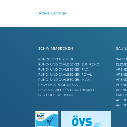
< Ältere Einträge
SCHWIMMBECKEN
SAUN
RUNDBECKEN RIMINI
SAUN
RUND- UND OVALBECKEN SUN REMO
ELEME
RUND- UND OVALBECKEN RIVA
AREND
RUND- UND OVALBECKEN ROYAL
AREND
RUND- UND OVALBECKEN MIAMI
AREND
RECHTECK POOL OZEAN
AREND
RECHTECKBECKEN CRANTHERMO
AREND
GFK-POLYESTERPOOL
MASSI
AREND
AREND