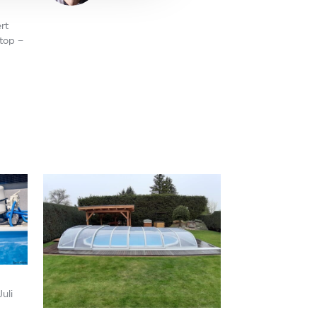
rt
top –
Juli