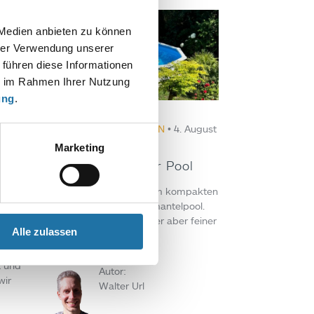
 Medien anbieten zu können
hrer Verwendung unserer
 führen diese Informationen
ie im Rahmen Ihrer Nutzung
ung
.
OVALPOOL
,
REFERENZEN
• 4. August
EN
• 8.
2025
Marketing
Kleiner aber feiner Pool
Auf der Suche nach einem kompakten
t
sowie preiswerten Stahlmantelpool.
Die Devise war also kleiner aber feiner
Alle zulassen
Pool.
enter
t und
Autor:
wir
Walter Url