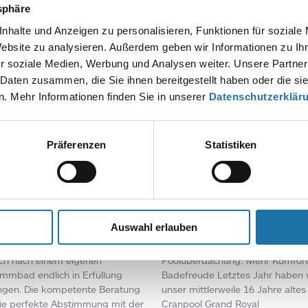
tsphäre
nhalte und Anzeigen zu personalisieren, Funktionen für soziale
Website zu analysieren. Außerdem geben wir Informationen zu I
r soziale Medien, Werbung und Analysen weiter. Unsere Partner
 Daten zusammen, die Sie ihnen bereitgestellt haben oder die s
. Mehr Informationen finden Sie in unserer
Datenschutzerklär
OVALPOOL
,
POOL
POOL
,
REFERENZEN
• 18.
ÜBERDACHUNGEN
,
REFERENZ
ember 2025
Präferenzen
Statistiken
August 2025
anter Stahlwandpool in
Erfolgreiche
glage
Poolmodernisierung mi
nter Stahlwandpool in Hanglage
Cranpool
em Einbau des
Auswahl erlauben
wandbeckens Royal von
Poolmodernisierung mit kompet
ool ist mein lang gehegter
Betreuung Cabriodom
h nach einem eigenen
Poolüberdachung: Mehr Komfor
mmbad endlich in Erfüllung
Badefreude Letztes Jahr haben 
gen. Die kompetente Beratung
unser mittlerweile 16 Jahre altes
ie perfekte Abstimmung mit der
Cranpool Grand Royal