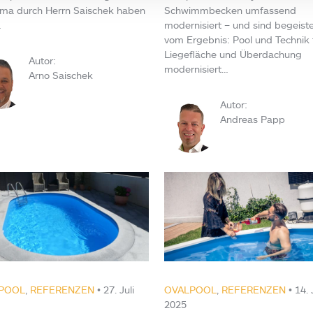
rma durch Herrn Saischek haben
Schwimmbecken umfassend
…
modernisiert – und sind begeiste
vom Ergebnis: Pool und Technik 
Liegefläche und Überdachung
Autor:
modernisiert…
Arno Saischek
Autor:
Andreas Papp
POOL
,
REFERENZEN
• 27. Juli
OVALPOOL
,
REFERENZEN
• 14. 
2025