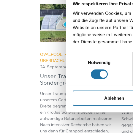
Wir respektieren Ihre Priva
Wir verwenden Cookies, um I
und die Zugriffe auf unsere 
Website an unsere Partner fü
möglicherweise mit weiteren
der Dienste gesammelt haben
OVALPOOL
,
POOL
OVAL
Einwilligungsauswahl
ÜBERDACHUNGEN
,
REFERENZEN
•
Sept
Notwendig
24. September 2025
Eleg
Unser Traumpool in
Han
Sondergröße
Elega
Unser Traumpool in Sondergröße In
Mit d
Ablehnen
unserem Garten war die verfügbare
Stahl
Breite begrenzt. Trotzdem wollten wir
Cranp
ein großes Schwimmbecken ohne
Wunsc
aufwendige Betonarbeiten realisieren.
Schwi
Nach intensiver Recherche haben wir
gegan
uns dann für Cranpool entschieden,
und d