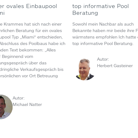
er ovales Einbaupool
top informative Pool
mi
Beratung
ie Krammes hat sich nach einer
Sowohl mein Nachbar als auch
hrlichen Beratung für ein ovales
Bekannte haben mir beide ihre 
upool Typ „Miami“ entschieden,
wärmstens empfohlen Ich hatte 
Abschluss des Poolbaus habe ich
top informative Pool Beratung.
nden Text bekommen: „Alles
! Beginnend vom
Autor:
ungsgespräch über das
Herbert Gasteiner
dringliche Verkaufsgespräch bis
ersönlichen vor Ort Betreuung
Autor:
Michael Natter