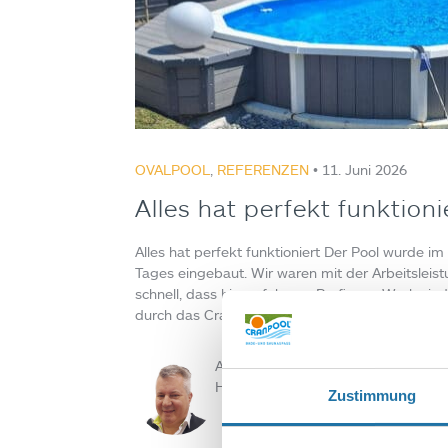
OVALPOOL
,
REFERENZEN
• 11. Juni 2026
Alles hat perfekt funktioni
Alles hat perfekt funktioniert Der Pool wurde i
Tages eingebaut. Wir waren mit der Arbeitsleis
schnell, dass hier erfahrene Profis am Werk si
durch das Cranpool Team die Einschulung…
Autor:
Herbert Gasteiner
Zustimmung