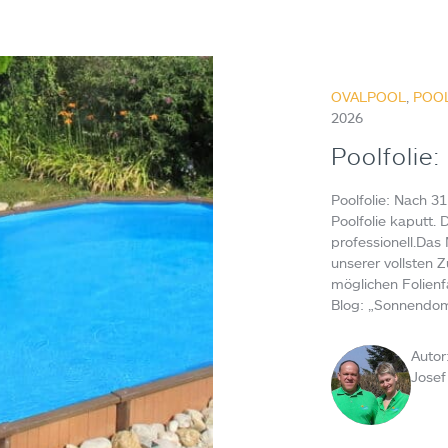
OVALPOOL
,
POO
2026
Poolfolie
Poolfolie: Nach 3
Poolfolie kaputt. 
professionell.Das
unserer vollsten 
möglichen Folienf
Blog: „Sonnendom
Autor
Josef