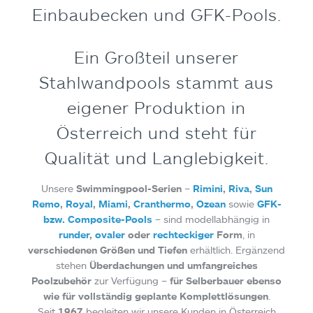
Einbaubecken und GFK-Pools.
Ein Großteil unserer
Stahlwandpools stammt aus
eigener Produktion in
Österreich und steht für
Qualität und Langlebigkeit.
Unsere
Swimmingpool-Serien
–
Rimini
,
Riva
,
Sun
Remo
,
Royal
,
Miami
,
Cranthermo
,
Ozean
sowie
GFK-
bzw. Composite-Pools
– sind modellabhängig in
runder
,
ovaler
oder
rechteckiger
Form
, in
verschiedenen Größen und Tiefen
erhältlich. Ergänzend
stehen
Überdachungen und umfangreiches
Poolzubehör
zur Verfügung –
für Selberbauer ebenso
wie für vollständig geplante Komplettlösungen
.
Seit
1967
begleiten wir unsere Kunden in Österreich