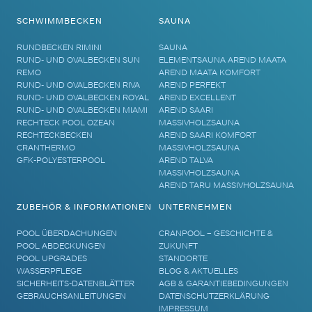
SCHWIMMBECKEN
SAUNA
RUNDBECKEN RIMINI
SAUNA
RUND- UND OVALBECKEN SUN
ELEMENTSAUNA AREND MAATA
REMO
AREND MAATA KOMFORT
RUND- UND OVALBECKEN RIVA
AREND PERFEKT
RUND- UND OVALBECKEN ROYAL
AREND EXCELLENT
RUND- UND OVALBECKEN MIAMI
AREND SAARI
RECHTECK POOL OZEAN
MASSIVHOLZSAUNA
RECHTECKBECKEN
AREND SAARI KOMFORT
CRANTHERMO
MASSIVHOLZSAUNA
GFK-POLYESTERPOOL
AREND TALVA
MASSIVHOLZSAUNA
AREND TARU MASSIVHOLZSAUNA
ZUBEHÖR & INFORMATIONEN
UNTERNEHMEN
POOL ÜBERDACHUNGEN
CRANPOOL – GESCHICHTE &
POOL ABDECKUNGEN
ZUKUNFT
POOL UPGRADES
STANDORTE
WASSERPFLEGE
BLOG & AKTUELLES
SICHERHEITS-DATENBLÄTTER
AGB & GARANTIEBEDINGUNGEN
GEBRAUCHSANLEITUNGEN
DATENSCHUTZERKLÄRUNG
IMPRESSUM