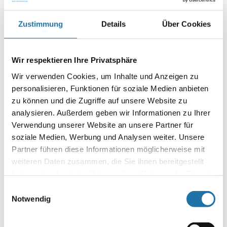
Zustimmung
Details
Über Cookies
Wir respektieren Ihre Privatsphäre
Wir verwenden Cookies, um Inhalte und Anzeigen zu
GFK-POLYESTERPOOL
personalisieren, Funktionen für soziale Medien anbieten
zu können und die Zugriffe auf unsere Website zu
analysieren. Außerdem geben wir Informationen zu Ihrer
Verwendung unserer Website an unsere Partner für
soziale Medien, Werbung und Analysen weiter. Unsere
Partner führen diese Informationen möglicherweise mit
weiteren Daten zusammen, die Sie ihnen bereitgestellt
haben oder die sie im Rahmen Ihrer Nutzung der Dienste
STAHLWANDPOOL SUN REMO
gesammelt haben. Mehr Informationen finden Sie in
Einwilligungsauswahl
unserer
Datenschutzerklärung
.
Notwendig