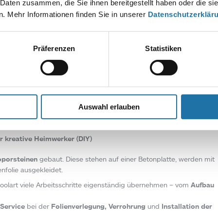
 Daten zusammen, die Sie ihnen bereitgestellt haben oder die s
ar oder komplett einbaubar
.
. Mehr Informationen finden Sie in unserer
Datenschutzerklär
 Beckenrand stufenlos in die Poolumrandung über.
nstützen oder Betonfüllung aus.
ia“:
Präferenzen
Statistiken
senkbar, barrierefrei
gend, vollversenkbar, barrierefrei
d, vollversenkbar
 vollversenkbar
senkbar
Auswahl erlauben
ilversenkbar
ür kreative Heimwerker (DIY)
oporsteinen
gebaut. Diese stehen auf einer Betonplatte, werden mit
nfolie ausgekleidet.
Poolart viele Arbeitsschritte eigenständig übernehmen – vom
Aufbau
Service
bei der
Folienverlegung, Verrohrung
und
Installation der