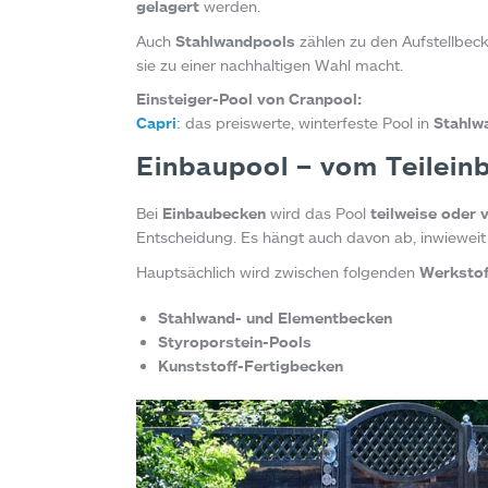
gelagert
werden.
Auch
Stahlwandpools
zählen zu den Aufstellbeck
sie zu einer nachhaltigen Wahl macht.
Einsteiger-Pool von Cranpool:
Capri
:
das preiswerte, winterfeste Pool in
Stahlw
Einbaupool – vom Teilein
Bei
Einbaubecken
wird das Pool
teilweise oder 
Entscheidung. Es hängt auch davon ab, inwiewei
Hauptsächlich wird zwischen folgenden
Werkstof
Stahlwand- und Elementbecken
Styroporstein-Pools
Kunststoff-Fertigbecken