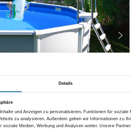
Details
tsphäre
ntierte Pools
nhalte und Anzeigen zu personalisieren, Funktionen für soziale
egriff
„Montagebecken“
verwendet.
Website zu analysieren. Außerdem geben wir Informationen zu I
 Stahlelement-Pools von Cranpool
vereinen die
Vorteile von
r soziale Medien, Werbung und Analysen weiter. Unsere Partner
 Sie sind
stabil, langlebig und vielseitig einsetzbar
– je nach