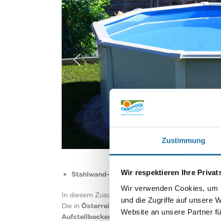
Zustimmung
Wir respektieren Ihre Priva
Stahlwand- und Elementbecken – vor Ort mo
Wir verwenden Cookies, um I
In diesem Zusammenhang wird häufig auch der B
und die Zugriffe auf unsere 
Die in
Österreich produzierten Stahlwand- und
Website an unsere Partner fü
Aufstellbecken und klassischen Einbaubecken
.