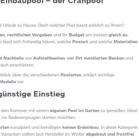
 Einbaupool – der Cranpool
 Urlaub zu Hause. Doch welcher Pool passt wirklich zu Ihnen?
n, rechtlichen Vorgaben
und Ihr
Budget
am besten
gleich zu
 lässt sich frühzeitig klären, welche
Poolart
und welche
Materialien
d Nachteile
von
Aufstellbecken
,
vor Ort montierten Becken
und
sch einschätzen.
rblick über die verschiedenen
Poolarten
, erklärt wichtige
Modelle
vor.
günstige Einstieg
it, den Sommer mit einem
eigenen Pool im Garten
zu genießen. Ideal
t
ins Badevergnügen starten möchten.
arten
konzipiert und benötigen
keinen Erdeinbau
. In diese Kategorie
Varianten sollten laut Hersteller im Winter
abgebaut und frostfrei