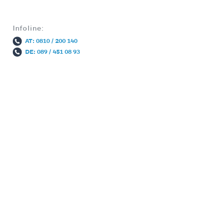
Infoline:
AT: 0810 / 200 140
DE: 089 / 451 08 93