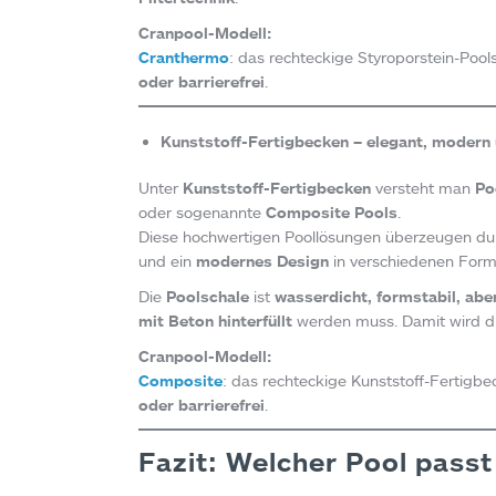
Cranpool-Modell:
Cranthermo
: das rechteckige Styroporstein-Pool
oder barrierefrei
.
Kunststoff-Fertigbecken – elegant, modern
Unter
Kunststoff-Fertigbecken
versteht man
Po
oder sogenannte
Composite Pools
.
Diese hochwertigen Poollösungen überzeugen du
und ein
modernes Design
in verschiedenen Form
Die
Poolschale
ist
wasserdicht, formstabil, aber
mit Beton hinterfüllt
werden muss. Damit wird die
Cranpool-Modell:
Composite
: das rechteckige Kunststoff-Fertigb
oder barrierefrei
.
Fazit: Welcher Pool passt