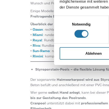
möglicherweise mit weiteren
Wunsch und Pooltiefe
aufstellbar, teilversenkb
der Dienste gesammelt haben
Einige Modelle sind
barrierefrei
. Dabei geht der
Freitragende Becken
kommen ohne seitliche Beto
Einwilligungsauswahl
Überblick der Cranpool-Modelle „Made in Austr
Notwendig
•
Ozean
: rechteckiges Becken, freitragend, vollver
•
Miami
: rundes oder ovales Einbaubecken, freitra
•
Royal
: Rundbecken oder Ovalbecken, freitragen
•
Riva:
Rundbecken oder Ovalbecken, freitragend,
•
Sun-Remo
: rund oder oval, freitragend, teilver
Ablehnen
•
Rimini
: kompaktes Rundbecken, freitragend, te
Styroporstein-Pools – die flexible Lösung f
Der sogenannte
Heimwerkerpool wird aus Styr
Beton befüllt und anschließend mit einer PVC-Inne
Wer gerne
selbst Hand anlegt
, kann bei dieser 
bis zur Gestaltung des Poolrands
.
Cranpool
unterstützt dabei mit
professionellem 
Filtertechnik
.