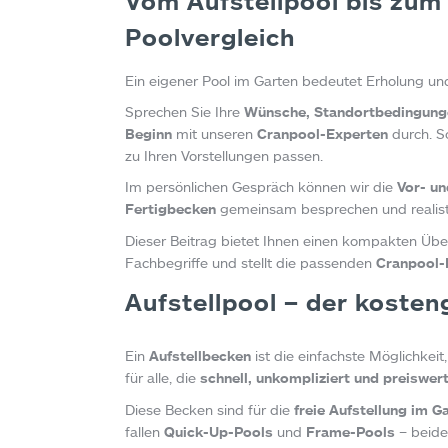
Vom Aufstellpool bis zum
Poolvergleich
Ein eigener Pool im Garten bedeutet Erholung und
Sprechen Sie Ihre
Wünsche, Standortbedingunge
Beginn
mit unseren
Cranpool-Experten
durch. So
zu Ihren Vorstellungen passen.
Im persönlichen Gespräch können wir die
Vor- un
Fertigbecken
gemeinsam besprechen und realisti
Dieser Beitrag bietet Ihnen einen kompakten Übe
Fachbegriffe und stellt die passenden
Cranpool-
Aufstellpool – der kosten
Ein
Aufstellbecken
ist die einfachste Möglichke
für alle, die
schnell, unkompliziert und preiswer
Diese Becken sind für die
freie Aufstellung im G
fallen
Quick-Up-Pools
und
Frame-Pools
– beide 