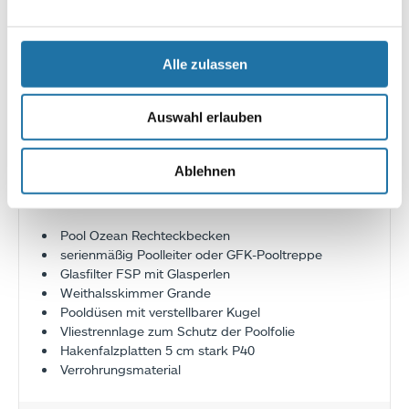
7 x 4 x 1,5 m rechteckig | 38.000 Liter
8 x 4 x 1,5 m rechteckig | 43.000 Liter
9 x 5 x 1,5 m rechteckig | 60.000 Liter
Alle zulassen
10 x 5 x 1,5 m rechteckig | 67.000 Liter
Sondergrößen möglich
Auswahl erlauben
Ablehnen
LIEFERUMFANG-POOLSET
Pool Ozean Rechteckbecken
serienmäßig Poolleiter oder GFK-Pooltreppe
Glasfilter FSP mit Glasperlen
Weithalsskimmer Grande
Pooldüsen mit verstellbarer Kugel
Vliestrennlage zum Schutz der Poolfolie
Hakenfalzplatten 5 cm stark P40
Verrohrungsmaterial