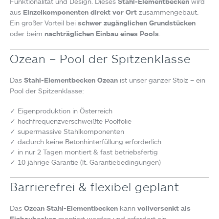
Funktionalität und Design. Dieses
Stahl-Elementbecken
wird
aus
Einzelkomponenten direkt vor Ort
zusammengebaut.
Ein großer Vorteil bei
schwer zugänglichen Grundstücken
oder beim
nachträglichen Einbau eines Pools
.
Ozean – Pool der Spitzenklasse
Das
Stahl-Elementbecken Ozean
ist unser ganzer Stolz – ein
Pool der Spitzenklasse:
✓ Eigenproduktion in Österreich
✓ hochfrequenzverschweißte Poolfolie
✓ supermassive Stahlkomponenten
✓ dadurch keine Betonhinterfüllung erforderlich
✓ in nur 2 Tagen montiert & fast betriebsfertig
✓ 10-jährige Garantie (lt. Garantiebedingungen)
Barrierefrei & flexibel geplant
Das
Ozean Stahl-Elementbecken
kann
vollversenkt als
Einbaubecken
montiert werden und erfordert ein