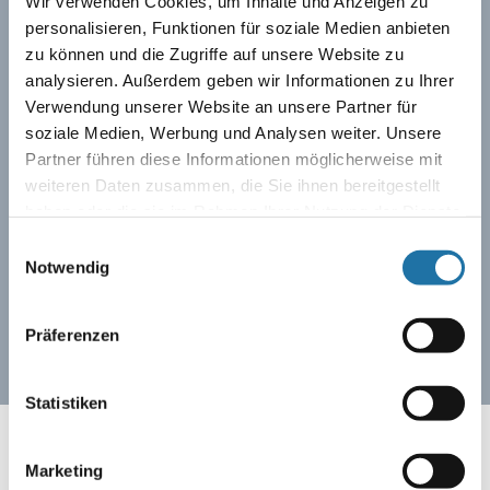
Wir verwenden Cookies, um Inhalte und Anzeigen zu
personalisieren, Funktionen für soziale Medien anbieten
zu können und die Zugriffe auf unsere Website zu
analysieren. Außerdem geben wir Informationen zu Ihrer
Verwendung unserer Website an unsere Partner für
QUALITÄTS-HIGHLIGHTS
soziale Medien, Werbung und Analysen weiter. Unsere
Partner führen diese Informationen möglicherweise mit
weiteren Daten zusammen, die Sie ihnen bereitgestellt
✓ Stahlelemente 2 mm stark und feuerverzinkt
haben oder die sie im Rahmen Ihrer Nutzung der Dienste
✓ inklusive stabile Stützverstrebungen
gesammelt haben. Mehr Informationen finden Sie in
Einwilligungsauswahl
✓ Poolfolie hochfrequenzverschweißt 0,8 mm stark
unserer
Datenschutzerklärung
.
Notwendig
MASSE & VOLUMEN
Präferenzen
Statistiken
Rechteck-Schwimmbecken Ozean
6 x 3 x 1,5 m rechteckig | 24.000 Liter
Marketing
7 x 3,5 x 1,5 m rechteckig | 33.000 Liter