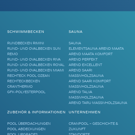
SCHWIMMBECKEN
SAUNA
RUNDBECKEN RIMINI
SAUNA
RUND- UND OVALBECKEN SUN
ELEMENTSAUNA AREND MAATA
REMO
AREND MAATA KOMFORT
RUND- UND OVALBECKEN RIVA
AREND PERFEKT
RUND- UND OVALBECKEN ROYAL
AREND EXCELLENT
RUND- UND OVALBECKEN MIAMI
AREND SAARI
RECHTECK POOL OZEAN
MASSIVHOLZSAUNA
RECHTECKBECKEN
AREND SAARI KOMFORT
CRANTHERMO
MASSIVHOLZSAUNA
GFK-POLYESTERPOOL
AREND TALVA
MASSIVHOLZSAUNA
AREND TARU MASSIVHOLZSAUNA
ZUBEHÖR & INFORMATIONEN
UNTERNEHMEN
POOL ÜBERDACHUNGEN
CRANPOOL – GESCHICHTE &
POOL ABDECKUNGEN
ZUKUNFT
POOL UPGRADES
STANDORTE