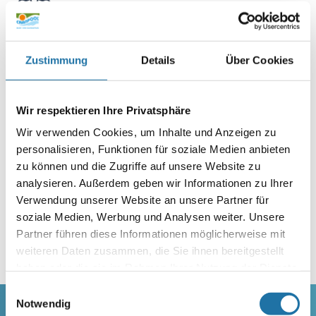
Das Rundum-Sorglos-Paket für Ihr
Schwimmbecken
Cranpool ist für Sie ein verlässlicher Partner mit
über 45 Jahren Erfahrung und kompetenter Betreuung. Dank
Zustimmung
Details
Über Cookies
über 30.000 zufriedener Kunden in Österreich und
Deutschland.
Wir respektieren Ihre Privatsphäre
Wir verwenden Cookies, um Inhalte und Anzeigen zu
personalisieren, Funktionen für soziale Medien anbieten
Garantierte Premium Qualität
Alle unsere Produkte werden getestet und wir
zu können und die Zugriffe auf unsere Website zu
garantieren Ihnen eine absolute Top-Qualität.
analysieren. Außerdem geben wir Informationen zu Ihrer
MEHR ERFAHREN >
Verwendung unserer Website an unsere Partner für
soziale Medien, Werbung und Analysen weiter. Unsere
Partner führen diese Informationen möglicherweise mit
weiteren Daten zusammen, die Sie ihnen bereitgestellt
haben oder die sie im Rahmen Ihrer Nutzung der Dienste
gesammelt haben. Mehr Informationen finden Sie in
Einwilligungsauswahl
unserer
Datenschutzerklärung
.
Notwendig