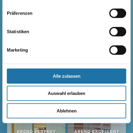
Entdecken Sie noch mehr Sauna
Präferenzen
von Cranpool
Statistiken
Marketing
ELEMENTSAUNA AREND
AREND MAATA
MAATA
KOMFORT
Alle zulassen
Auswahl erlauben
Ablehnen
AREND PERFEKT
AREND EXCELLENT