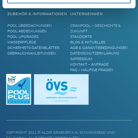
AREND TARU MASSIVHOLZSAUNA
ZUBEHÖR & INFORMATIONEN
UNTERNEHMEN
POOL ÜBERDACHUNGEN
CRANPOOL – GESCHICHTE &
POOL ABDECKUNGEN
ZUKUNFT
POOL UPGRADES
STANDORTE
WASSERPFLEGE
BLOG & AKTUELLES
SICHERHEITS-DATENBLÄTTER
AGB & GARANTIEBEDINGUNGEN
GEBRAUCHSANLEITUNGEN
DATENSCHUTZERKLÄRUNG
IMPRESSUM
KONTAKT – ANFRAGE
FAQ – HÄUFIGE FRAGEN
COPYRIGHT 2021 © ALOIS GRABNER K.G. SCHWIMMBAD UND
SAUNABAU. ALLE RECHTE VORBEHALTEN.