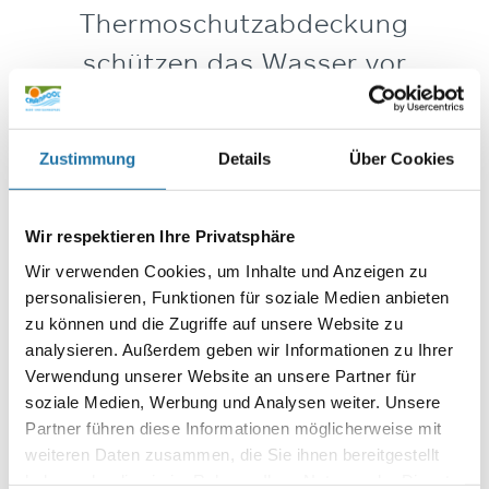
Thermoschutzabdeckung
schützen das Wasser vor
Verunreinigungen und
erhöhen die
Zustimmung
Details
Über Cookies
Wassertemperatur.
Wir respektieren Ihre Privatsphäre
Wir bieten Ihnen für jedes Schwimmbecken die
passende Abdeckung.
Wir verwenden Cookies, um Inhalte und Anzeigen zu
WÄHLEN SIE AUS DEN ANGEFÜHRTEN ABDECKUNGEN
personalisieren, Funktionen für soziale Medien anbieten
UM MEHR ZU ERFAHREN!
zu können und die Zugriffe auf unsere Website zu
WÄHLEN SIE EIN PRODUKT UM MEHR ZU ERFAHREN
analysieren. Außerdem geben wir Informationen zu Ihrer
Verwendung unserer Website an unsere Partner für
soziale Medien, Werbung und Analysen weiter. Unsere
Partner führen diese Informationen möglicherweise mit
weiteren Daten zusammen, die Sie ihnen bereitgestellt
POOLABDECKPLANEN
haben oder die sie im Rahmen Ihrer Nutzung der Dienste