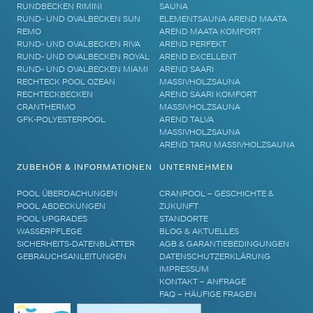
RUNDBECKEN RIMINI
SAUNA
RUND- UND OVALBECKEN SUN
ELEMENTSAUNA AREND MAATA
REMO
AREND MAATA KOMFORT
RUND- UND OVALBECKEN RIVA
AREND PERFEKT
RUND- UND OVALBECKEN ROYAL
AREND EXCELLENT
RUND- UND OVALBECKEN MIAMI
AREND SAARI
RECHTECK POOL OZEAN
MASSIVHOLZSAUNA
RECHTECKBECKEN
AREND SAARI KOMFORT
CRANTHERMO
MASSIVHOLZSAUNA
GFK-POLYESTERPOOL
AREND TALVA
MASSIVHOLZSAUNA
AREND TARU MASSIVHOLZSAUNA
ZUBEHÖR & INFORMATIONEN
UNTERNEHMEN
POOL ÜBERDACHUNGEN
CRANPOOL – GESCHICHTE &
POOL ABDECKUNGEN
ZUKUNFT
POOL UPGRADES
STANDORTE
WASSERPFLEGE
BLOG & AKTUELLES
SICHERHEITS-DATENBLÄTTER
AGB & GARANTIEBEDINGUNGEN
GEBRAUCHSANLEITUNGEN
DATENSCHUTZERKLÄRUNG
IMPRESSUM
KONTAKT – ANFRAGE
FAQ – HÄUFIGE FRAGEN