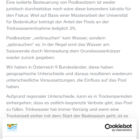
Eine isolierte Besteuerung von Poolbesitzern ist weder
juristisch durchsetzbar noch wäre diese besonders lukrativ für
den Fiskus. Weil auf Basis einer Masterarbeit der Universität
für Bodenkultur beträgt der Anteil der Pools an der
Trinkwasserentnahme lediglich 2%.
Poolbesitzer „verbrauchen“ kein Wasser, sondern
„gebrauchen“ es. In der Regel wird das Wasser am
Saisonende durch Verrieselung dem Grundwasserkörper
wieder zurück gegeben.
Wir haben in Österreich 9 Bundesländer, diese haben
geographische Unterschiede und daraus resultieren wiederum
unterschiedliche Voraussetzungen, die Einfluss auf das Pool
haben.
Aufgrund regionaler Unterschiede, kann es in Trockenperioden
einhergehen, dass es zeitlich-begrenzte Verbote gibt, das Pool
zu füllen. Trinkwasser hat immer Vorrang und wenn eine
Trockenzeit einher mit dem Start der Badesaison geht, ist es
nur verständlich, dass dies nicht funktioniert. Man kann aus
einer Wasserleitung, an der viele Haubesitzer dranhängen nur
eine gewisse Menge an Wasser gleichzeitig beziehen.