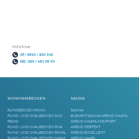
Alternative:
Infoline:
AT: 0810 / 200 140
DE: 089 / 451 08 93
SCHWIMMBECKEN
SAUNA
RUNDBECKEN RIMINI
SAUNA
RUND- UND OVALBECKEN SUN
ELEMENTSAUNA AREND MAATA
REMO
AREND MAATA KOMFORT
RUND- UND OVALBECKEN RIVA
AREND PERFEKT
RUND- UND OVALBECKEN ROYAL
AREND EXCELLENT
RUND- UND OVALBECKEN MIAMI
AREND SAARI