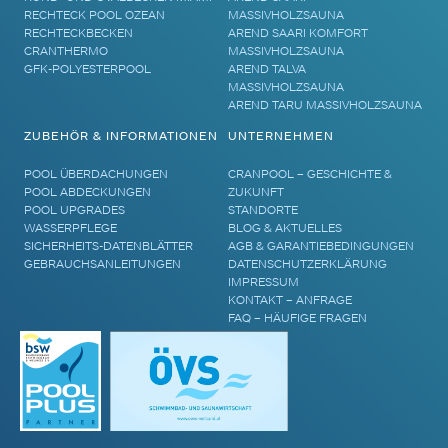
RECHTECK POOL OZEAN
MASSIVHOLZSAUNA
RECHTECKBECKEN
AREND SAARI KOMFORT
CRANTHERMO
MASSIVHOLZSAUNA
GFK-POLYESTERPOOL
AREND TALVA
MASSIVHOLZSAUNA
AREND TARU MASSIVHOLZSAUNA
ZUBEHÖR & INFORMATIONEN
UNTERNEHMEN
POOL ÜBERDACHUNGEN
CRANPOOL – GESCHICHTE &
POOL ABDECKUNGEN
ZUKUNFT
POOL UPGRADES
STANDORTE
WASSERPFLEGE
BLOG & AKTUELLES
SICHERHEITS-DATENBLÄTTER
AGB & GARANTIEBEDINGUNGEN
GEBRAUCHSANLEITUNGEN
DATENSCHUTZERKLÄRUNG
IMPRESSUM
KONTAKT – ANFRAGE
FAQ – HÄUFIGE FRAGEN