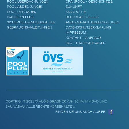
POOL ÜBERDACHUNGEN
CRANPOOL – GESCHICHTE &
POOL ABDECKUNGEN
ZUKUNFT
POOL UPGRADES
STANDORTE
WASSERPFLEGE
BLOG & AKTUELLES
SICHERHEITS-DATENBLÄTTER
AGB & GARANTIEBEDINGUNGEN
GEBRAUCHSANLEITUNGEN
DATENSCHUTZERKLÄRUNG
IMPRESSUM
KONTAKT – ANFRAGE
FAQ – HÄUFIGE FRAGEN
COPYRIGHT 2021 © ALOIS GRABNER K.G. SCHWIMMBAD UND
SAUNABAU. ALLE RECHTE VORBEHALTEN.
FINDEN SIE UNS AUCH AUF FB!