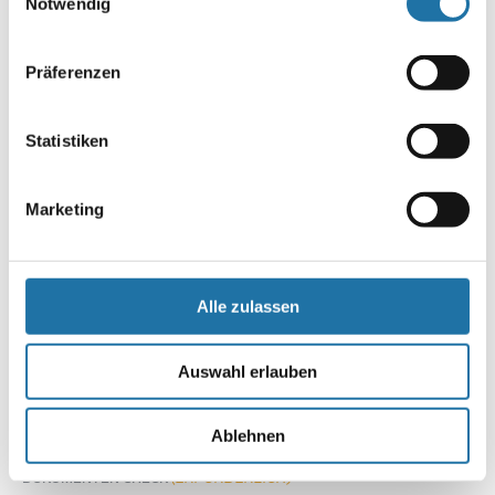
unserer
Datenschutzerklärung
.
Notwendig
PLZ
Präferenzen
Statistiken
Land
Marketing
(ERFORDERLICH)
E-MAIL
Alle zulassen
(ERFORDERLICH)
TELEFON
Auswahl erlauben
Ablehnen
(ERFORDERLICH)
DOKUMENTEN CHECK