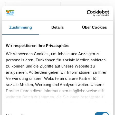
Nachname
Zustimmung
Details
Über Cookies
ANSCHRIFT
Wir respektieren Ihre Privatsphäre
Wir verwenden Cookies, um Inhalte und Anzeigen zu
personalisieren, Funktionen für soziale Medien anbieten
Anschrift
zu können und die Zugriffe auf unsere Website zu
analysieren. Außerdem geben wir Informationen zu Ihrer
Verwendung unserer Website an unsere Partner für
soziale Medien, Werbung und Analysen weiter. Unsere
Stadt
Partner führen diese Informationen möglicherweise mit
weiteren Daten zusammen, die Sie ihnen bereitgestellt
haben oder die sie im Rahmen Ihrer Nutzung der Dienste
gesammelt haben. Mehr Informationen finden Sie in
Einwilligungsauswahl