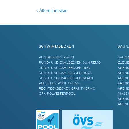
< Ältere Einträge
SCHWIMMBECKEN
SAUN
RUNDBECKEN RIMINI
SAUN
RUND- UND OVALBECKEN SUN REMO
ELEME
RUND- UND OVALBECKEN RIVA
AREND
RUND- UND OVALBECKEN ROYAL
AREND
RUND- UND OVALBECKEN MIAMI
AREND
RECHTECK POOL OZEAN
AREND
RECHTECKBECKEN CRANTHERMO
AREND
GFK-POLYESTERPOOL
MASSI
AREND
AREND