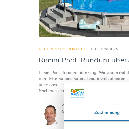
REFERENZEN
,
RUNDPOOL
• 30. Juni 2026
Rimini Pool: Rundum über
Rimini Pool: Rundum überzeugt Wir waren mit d
dem Informationsmaterial vorab voll zufrieden. 
kann ohne Übertreibung als perfekt und profess
Nochmals ein großes Lob an die Mannschaft, d
Autor:
Martin Fraidl
Zustimmung