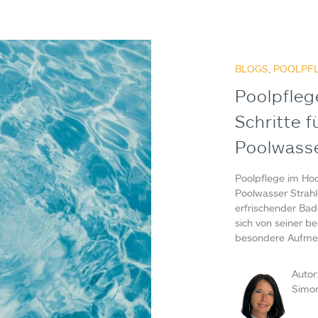
BLOGS
,
POOLPFL
Poolpfle
Schritte f
Poolwass
Poolpflege im Hoc
Poolwasser Strah
erfrischender Ba
sich von seiner be
besondere Aufmer
Autor
Simo