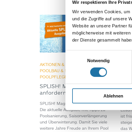
Wir respektieren Ihre Priva
Wir verwenden Cookies, um I
und die Zugriffe auf unsere 
Website an unsere Partner fü
möglicherweise mit weiteren
der Dienste gesammelt haben
Einwilligungsauswahl
Notwendig
AKTIONEN & ANGEBOTE
,
BLOGS
,
BLOG
POOLBAU & SANIERUNG
,
Juni 
POOLPFLEGE & TIPPS
• 4. Juni 2026
Poo
SPLISH! Magazin kostenlos
Urs
anfordern
für 
Ablehnen
SPLISH! Magazin kostenlos anfordern
Poolw
Die aktuelle Ausgabe mit Tipps zu
Lösun
Poolsanierung, Saisonverlängerung
ist fr
und Überwinterung. Damit Sie viele
steige
weitere Jahre Freude an Ihrem Pool
das W