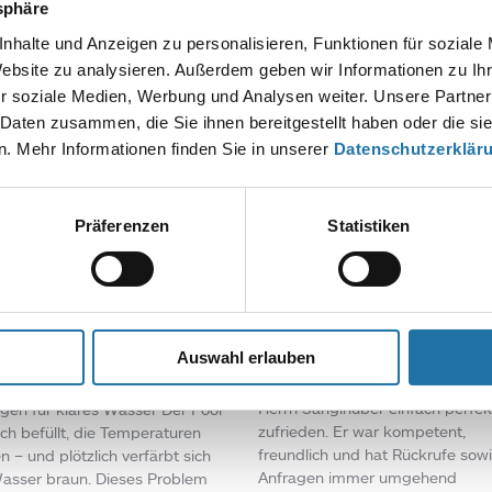
tsphäre
nhalte und Anzeigen zu personalisieren, Funktionen für soziale
Website zu analysieren. Außerdem geben wir Informationen zu I
r soziale Medien, Werbung und Analysen weiter. Unsere Partner
 Daten zusammen, die Sie ihnen bereitgestellt haben oder die s
. Mehr Informationen finden Sie in unserer
Datenschutzerklär
Präferenzen
Statistiken
S
,
POOLPFLEGE & TIPPS
• 2.
REFERENZEN
,
RUNDPOOL
• 29.
2026
2026
lwasser wird braun?
Rimini Pool: Einfach
achen und Lösungen
perfekt betreut
klares Wasser
Auswahl erlauben
Rimini Pool: Einfach perfekt betr
Wir waren mit der Betreuung du
asser wird braun? Ursachen und
Herrn Sanglhuber einfach perfek
gen für klares Wasser Der Pool
zufrieden. Er war kompetent,
isch befüllt, die Temperaturen
freundlich und hat Rückrufe sow
n – und plötzlich verfärbt sich
Anfragen immer umgehend
asser braun. Dieses Problem