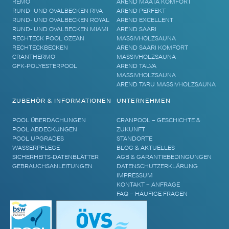
REMO
AREND MAATA KOMFORT
RUND- UND OVALBECKEN RIVA
AREND PERFEKT
RUND- UND OVALBECKEN ROYAL
AREND EXCELLENT
RUND- UND OVALBECKEN MIAMI
AREND SAARI
RECHTECK POOL OZEAN
MASSIVHOLZSAUNA
RECHTECKBECKEN
AREND SAARI KOMFORT
CRANTHERMO
MASSIVHOLZSAUNA
GFK-POLYESTERPOOL
AREND TALVA
MASSIVHOLZSAUNA
AREND TARU MASSIVHOLZSAUNA
ZUBEHÖR & INFORMATIONEN
UNTERNEHMEN
POOL ÜBERDACHUNGEN
CRANPOOL – GESCHICHTE &
POOL ABDECKUNGEN
ZUKUNFT
POOL UPGRADES
STANDORTE
WASSERPFLEGE
BLOG & AKTUELLES
SICHERHEITS-DATENBLÄTTER
AGB & GARANTIEBEDINGUNGEN
GEBRAUCHSANLEITUNGEN
DATENSCHUTZERKLÄRUNG
IMPRESSUM
KONTAKT – ANFRAGE
FAQ – HÄUFIGE FRAGEN