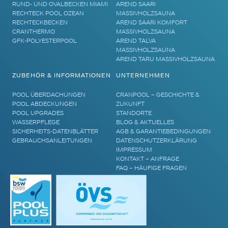
RUND- UND OVALBECKEN MIAMI
AREND SAARI
RECHTECK POOL OZEAN
MASSIVHOLZSAUNA
RECHTECKBECKEN
AREND SAARI KOMFORT
CRANTHERMO
MASSIVHOLZSAUNA
GFK-POLYESTERPOOL
AREND TALVA
MASSIVHOLZSAUNA
AREND TARU MASSIVHOLZSAUNA
ZUBEHÖR & INFORMATIONEN
UNTERNEHMEN
POOL ÜBERDACHUNGEN
CRANPOOL – GESCHICHTE &
POOL ABDECKUNGEN
ZUKUNFT
POOL UPGRADES
STANDORTE
WASSERPFLEGE
BLOG & AKTUELLES
SICHERHEITS-DATENBLÄTTER
AGB & GARANTIEBEDINGUNGEN
GEBRAUCHSANLEITUNGEN
DATENSCHUTZERKLÄRUNG
IMPRESSUM
KONTAKT – ANFRAGE
FAQ – HÄUFIGE FRAGEN