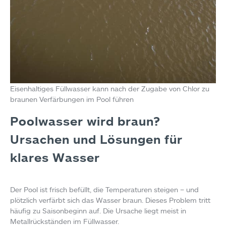
Eisenhaltiges Füllwasser kann nach der Zugabe von Chlor zu
braunen Verfärbungen im Pool führen
Poolwasser wird braun?
Ursachen und Lösungen für
klares Wasser
Der Pool ist frisch befüllt, die Temperaturen steigen – und
plötzlich verfärbt sich das Wasser braun. Dieses Problem tritt
häufig zu Saisonbeginn auf. Die Ursache liegt meist in
Metallrückständen im Füllwasser.