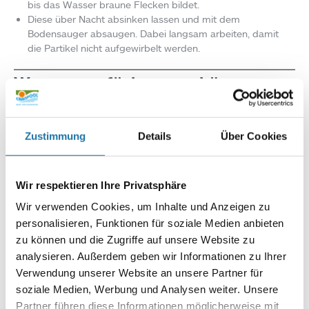
bis das Wasser braune Flecken bildet.
Diese über Nacht absinken lassen und mit dem
Bodensauger absaugen. Dabei langsam arbeiten, damit
die Partikel nicht aufgewirbelt werden.
Wasserverfärbungen können
auch andere Ursachen haben
Zustimmung
Details
Über Cookies
Wasserverfärbungen können aber auch andere Gründe haben.
Wenn die Poolpflege z. B. nicht sorgfältig durchgeführt
werden konnte, so ist Vorsicht geboten. Riecht das Wasser
Wir respektieren Ihre Privatsphäre
unangenehm oder kommt Ihnen etwas merkwürdig vor?
Wir verwenden Cookies, um Inhalte und Anzeigen zu
Durch die fehlende Pflege könnten sich Algen, Bakterien und
personalisieren, Funktionen für soziale Medien anbieten
Viren im Wasser vermehrt haben. In diesem Fall bitte den Pool
nicht mehr benutzen.
zu können und die Zugriffe auf unsere Website zu
analysieren. Außerdem geben wir Informationen zu Ihrer
Wenn möglich, so reinigen Sie das Schwimmbad und die
Verwendung unserer Website an unsere Partner für
Leitungen gründlich und befüllen den Pool neu. Bitte das
Schwimmbecken anschließend sorgfältig pflegen.
soziale Medien, Werbung und Analysen weiter. Unsere
Partner führen diese Informationen möglicherweise mit