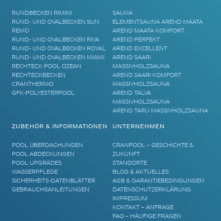
RUNDBECKEN RIMINI
SAUNA
RUND- UND OVALBECKEN SUN
ELEMENTSAUNA AREND MAATA
REMO
AREND MAATA KOMFORT
RUND- UND OVALBECKEN RIVA
AREND PERFEKT
RUND- UND OVALBECKEN ROYAL
AREND EXCELLENT
RUND- UND OVALBECKEN MIAMI
AREND SAARI
RECHTECK POOL OZEAN
MASSIVHOLZSAUNA
RECHTECKBECKEN
AREND SAARI KOMFORT
CRANTHERMO
MASSIVHOLZSAUNA
GFK-POLYESTERPOOL
AREND TALVA
MASSIVHOLZSAUNA
AREND TARU MASSIVHOLZSAUNA
ZUBEHÖR & INFORMATIONEN
UNTERNEHMEN
POOL ÜBERDACHUNGEN
CRANPOOL – GESCHICHTE &
POOL ABDECKUNGEN
ZUKUNFT
POOL UPGRADES
STANDORTE
WASSERPFLEGE
BLOG & AKTUELLES
SICHERHEITS-DATENBLÄTTER
AGB & GARANTIEBEDINGUNGEN
GEBRAUCHSANLEITUNGEN
DATENSCHUTZERKLÄRUNG
IMPRESSUM
KONTAKT – ANFRAGE
FAQ – HÄUFIGE FRAGEN