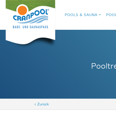
POOLS & SAUNA
POO
Pooltr
< Zurück