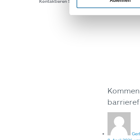
Ablehnen
Kontaktieren Sie Ihren
Cranpool Poolberater
un
Komment
barrieref
Ger