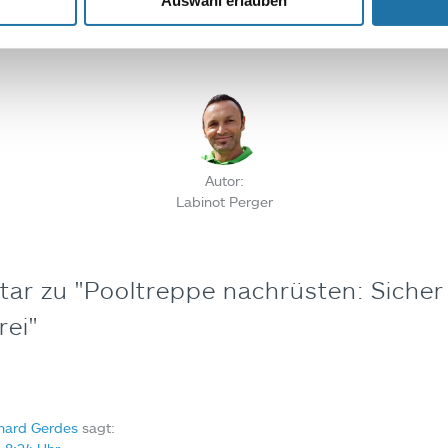
Auswahl erlauben
d lassen Sie sich individuell beraten!
Autor:
Labinot Perger
ar zu "
Pooltreppe nachrüsten: Sicher
rei
"
hard Gerdes
sagt: