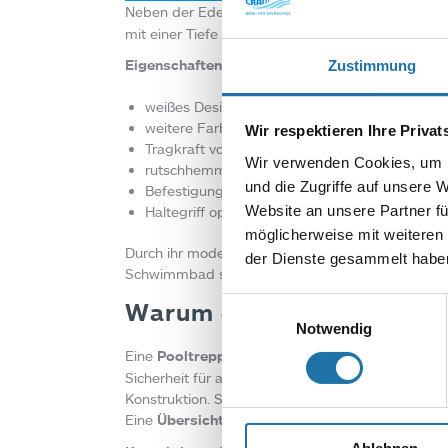
Neben der Edelstahltreppe bietet Cranpool auch
mit einer Tiefe von 1,45 bis 1,50 m. Zudem kann s
Eigenschaften der Polyestertreppe:
Zustimmung
weißes Design mit blauen Stufen
weitere Farben auf Wunsch möglich
Wir respektieren Ihre Priva
Tragkraft von mindestens 150 kg
Wir verwenden Cookies, um I
rutschhemmende Beläge auf 60 cm breiten St
und die Zugriffe auf unsere 
Befestigung auf der Beckenkrone
Website an unsere Partner fü
Haltegriff optional erhältlich
möglicherweise mit weiteren
Durch ihr modernes Design verbindet die Polyester
der Dienste gesammelt haben
Schwimmbad sicherer, komfortabler und altersge
Einwilligungsauswahl
Warum eine Pooltreppe zu
Notwendig
Eine
Pooltreppe nachzurüsten
bietet zahlreiche V
Sicherheit für alle Nutzer. Besonders ältere Mens
Konstruktion. Somit bleibt der Pool auch im Alter
Eine
Übersicht unserer verfügbaren Modelle
fin