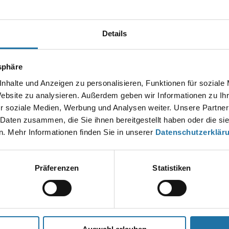
 die
Polyestertreppe Typ Elegant
an. Sie ist ideal für Rechteckpools
ie in neue Becken integriert oder später nachgerüstet werden.
Details
tsphäre
nhalte und Anzeigen zu personalisieren, Funktionen für soziale
ufen
Website zu analysieren. Außerdem geben wir Informationen zu I
r soziale Medien, Werbung und Analysen weiter. Unsere Partner
 Daten zusammen, die Sie ihnen bereitgestellt haben oder die s
treppe Funktionalität und Stabilität. Sie macht den Einstieg ins
. Mehr Informationen finden Sie in unserer
Datenschutzerklär
recht.
m Nachrüsten sinnvoll ist
Präferenzen
Statistiken
orteile. Sie erleichtert den Einstieg in den Pool und erhöht die
chen profitieren von den breiten Stufen und der stabilen
 oder bei eingeschränkter Beweglichkeit problemlos nutzbar.
den Sie in unserem
Onlineshop
.