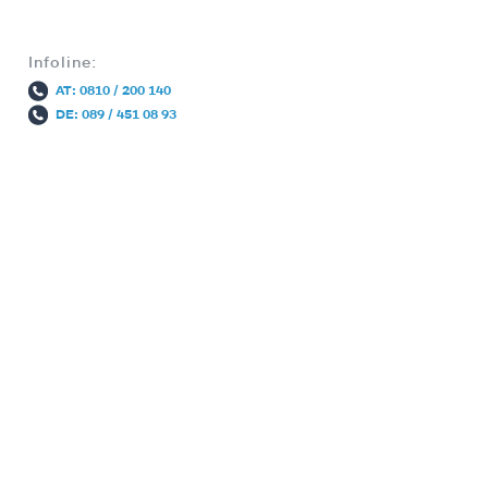
Infoline:
AT: 0810 / 200 140
DE: 089 / 451 08 93