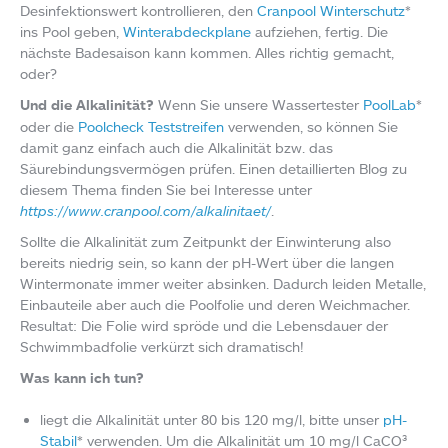
Desinfektionswert kontrollieren, den
Cranpool Winterschutz
*
ins Pool geben,
Winterabdeckplane
aufziehen, fertig. Die
nächste Badesaison kann kommen. Alles richtig gemacht,
oder?
Und die Alkalinität?
Wenn Sie unsere Wassertester
PoolLab
*
oder die
Poolcheck Teststreifen
verwenden, so können Sie
damit ganz einfach auch die Alkalinität bzw. das
Säurebindungsvermögen prüfen. Einen detaillierten Blog zu
diesem Thema finden Sie bei Interesse unter
https://www.cranpool.com/alkalinitaet/
.
Sollte die Alkalinität zum Zeitpunkt der Einwinterung also
bereits niedrig sein, so kann der pH-Wert über die langen
Wintermonate immer weiter absinken. Dadurch leiden Metalle,
Einbauteile aber auch die Poolfolie und deren Weichmacher.
Resultat: Die Folie wird spröde und die Lebensdauer der
Schwimmbadfolie verkürzt sich dramatisch!
Was kann ich tun?
liegt die Alkalinität unter 80 bis 120 mg/l, bitte unser
pH-
Stabil
* verwenden. Um die Alkalinität um 10 mg/l CaCO³