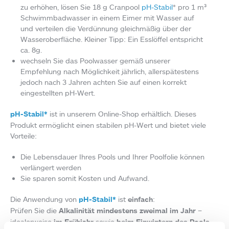
zu erhöhen, lösen Sie 18 g Cranpool
pH-Stabil
* pro 1 m³
Schwimmbadwasser in einem Eimer mit Wasser auf
und verteilen die Verdünnung gleichmäßig über der
Wasseroberfläche. Kleiner Tipp: Ein Esslöffel entspricht
ca. 8g.
wechseln Sie das Poolwasser gemäß unserer
Empfehlung nach Möglichkeit jährlich, allerspätestens
jedoch nach 3 Jahren achten Sie auf einen korrekt
eingestellten pH-Wert.
pH-Stabil*
ist in unserem Online-Shop erhältlich. Dieses
Produkt ermöglicht einen stabilen pH-Wert und bietet viele
Vorteile:
Die Lebensdauer Ihres Pools und Ihrer Poolfolie können
verlängert werden
Sie sparen somit Kosten und Aufwand.
Die Anwendung von
pH-Stabil*
ist
einfach
:
Prüfen Sie die
Alkalinität mindestens zweimal im Jahr
–
idealerweise
im Frühjahr
sowie
beim Einwintern des Pools
–