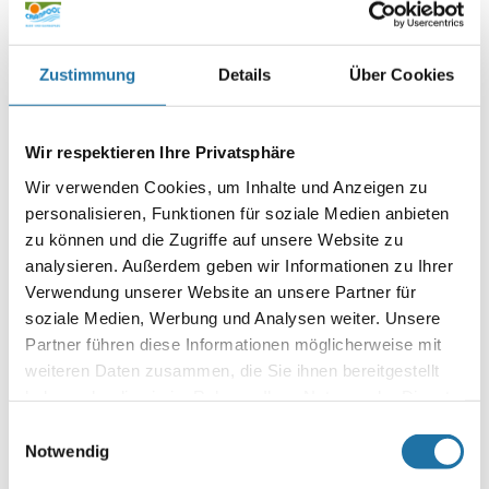
und erhöhen Sie diese bei Bedarf. Bleibt der
pH-Wert stabil
,
funktioniert Ihre gesamte Wasserpflege zuverlässig.
Außerdem sollten Sie vor dem Winter noch die Folie reinigen.
Zustimmung
Details
Über Cookies
Versuchen Sie unserer Alternative zum Randklar* das
Randreingel
*. Durch seine bessere Haftung kann man ganz
leicht von außen den Wasserrand putzen.
Wir respektieren Ihre Privatsphäre
*Biozidprodukte vorsichtig verwenden. Vor Gebrauch stets
Wir verwenden Cookies, um Inhalte und Anzeigen zu
Etikett und Produktinformation lesen
.
personalisieren, Funktionen für soziale Medien anbieten
Bildrechte:
zu können und die Zugriffe auf unsere Website zu
©
denklim
/ Adobe Stock
analysieren. Außerdem geben wir Informationen zu Ihrer
Verwendung unserer Website an unsere Partner für
Infoline:
soziale Medien, Werbung und Analysen weiter. Unsere
AT: 0810 / 200 140
Partner führen diese Informationen möglicherweise mit
DE: 089 / 451 08 93
weiteren Daten zusammen, die Sie ihnen bereitgestellt
haben oder die sie im Rahmen Ihrer Nutzung der Dienste
gesammelt haben. Mehr Informationen finden Sie in
Einwilligungsauswahl
unserer
Datenschutzerklärung
.
Notwendig