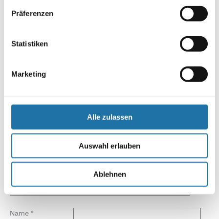
Präferenzen
Autor:
Statistiken
Walter Url
Marketing
SCHREIBE EINEN KOMMENTAR
Deine E-Mail-Adresse wird nicht veröffentlicht.
Erforderliche
Felder sind mit
*
markiert
Alle zulassen
Kommentar
*
Auswahl erlauben
Ablehnen
Name
*