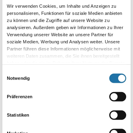
Wir verwenden Cookies, um Inhalte und Anzeigen zu
DE: 089 / 451 08 93
personalisieren, Funktionen für soziale Medien anbieten
zu können und die Zugriffe auf unsere Website zu
analysieren. Außerdem geben wir Informationen zu Ihrer
Verwendung unserer Website an unsere Partner für
soziale Medien, Werbung und Analysen weiter. Unsere
Partner führen diese Informationen möglicherweise mit
weiteren Daten zusammen, die Sie ihnen bereitgestellt
haben oder die sie im Rahmen Ihrer Nutzung der Dienste
Autor:
gesammelt haben. Mehr Informationen finden Sie in
Einwilligungsauswahl
Robert Sanglhuber
unserer
Datenschutzerklärung
.
Notwendig
Präferenzen
SCHREIBE EINEN KOMMENTAR
Deine E-Mail-Adresse wird nicht veröffentlicht.
Erforderliche
Felder sind mit
*
markiert
Statistiken
Kommentar
*