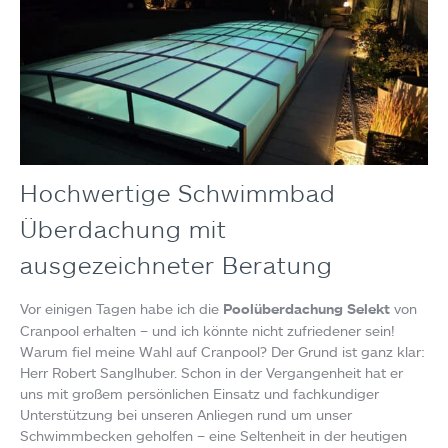
Hochwertige Schwimmbad
Überdachung mit
ausgezeichneter Beratung
Vor einigen Tagen habe ich die
Poolüberdachung Selekt
von
Cranpool erhalten – und ich könnte nicht zufriedener sein!
Warum fiel meine Wahl auf Cranpool? Der Grund ist ganz klar:
Herr Robert Sanglhuber. Schon in der Vergangenheit hat er
uns mit großem persönlichen Einsatz und fachkundiger
Unterstützung bei unseren Anliegen rund um unser
Schwimmbecken geholfen – eine Seltenheit in der heutigen