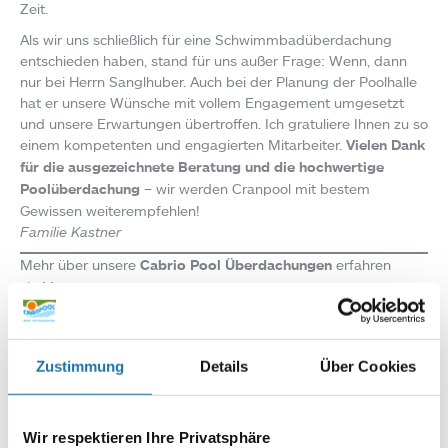
Zeit.
Als wir uns schließlich für eine Schwimmbadüberdachung
entschieden haben, stand für uns außer Frage: Wenn, dann
nur bei Herrn Sanglhuber. Auch bei der Planung der Poolhalle
hat er unsere Wünsche mit vollem Engagement umgesetzt
und unsere Erwartungen übertroffen. Ich gratuliere Ihnen zu so
einem kompetenten und engagierten Mitarbeiter.
Vielen Dank
für die ausgezeichnete Beratung und die hochwertige
Poolüberdachung
– wir werden Cranpool mit bestem
Gewissen weiterempfehlen!
Familie Kastner
Mehr über unsere
Cabrio Pool Überdachungen
erfahren
sie
hier.
Professionelle Beratung & perfekte Umsetzung erhalten sie
auch in allen
Cranpool Standorten
.
Sie möchten erfahren,
was unsere Kunden über uns sagen? Mit einem Klick gelangen
Zustimmung
Details
Über Cookies
sie zur
Referenzübersicht
.
Infoline:
Wir respektieren Ihre Privatsphäre
AT: 0810 / 200 140