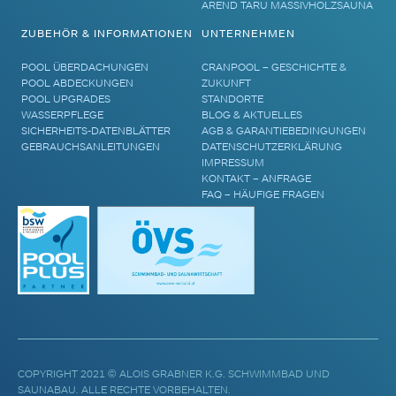
AREND TARU MASSIVHOLZSAUNA
ZUBEHÖR & INFORMATIONEN
UNTERNEHMEN
POOL ÜBERDACHUNGEN
CRANPOOL – GESCHICHTE &
POOL ABDECKUNGEN
ZUKUNFT
POOL UPGRADES
STANDORTE
WASSERPFLEGE
BLOG & AKTUELLES
SICHERHEITS-DATENBLÄTTER
AGB & GARANTIEBEDINGUNGEN
GEBRAUCHSANLEITUNGEN
DATENSCHUTZERKLÄRUNG
IMPRESSUM
KONTAKT – ANFRAGE
FAQ – HÄUFIGE FRAGEN
COPYRIGHT 2021 © ALOIS GRABNER K.G. SCHWIMMBAD UND
SAUNABAU. ALLE RECHTE VORBEHALTEN.