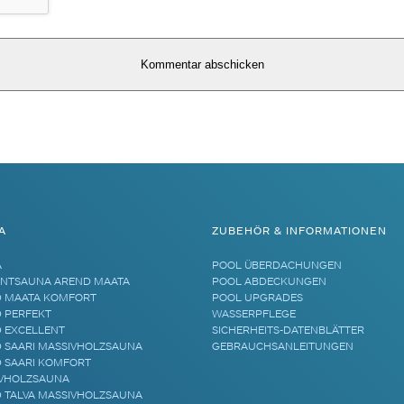
A
ZUBEHÖR & INFORMATIONEN
A
POOL ÜBERDACHUNGEN
NTSAUNA AREND MAATA
POOL ABDECKUNGEN
 MAATA KOMFORT
POOL UPGRADES
 PERFEKT
WASSERPFLEGE
 EXCELLENT
SICHERHEITS-DATENBLÄTTER
 SAARI MASSIVHOLZSAUNA
GEBRAUCHSANLEITUNGEN
 SAARI KOMFORT
VHOLZSAUNA
 TALVA MASSIVHOLZSAUNA