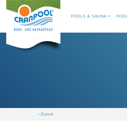
POOLS & SAUNA
POO
< Zurück