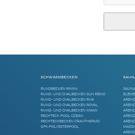
Alternative:
SCHWIMMBECKEN
SAUN
RUNDBECKEN RIMINI
SAUN
RUND- UND OVALBECKEN SUN REMO
ELEME
RUND- UND OVALBECKEN RIVA
AREND
RUND- UND OVALBECKEN ROYAL
AREND
RUND- UND OVALBECKEN MIAMI
AREND
RECHTECK POOL OZEAN
AREND
RECHTECKBECKEN CRANTHERMO
AREND
GFK-POLYESTERPOOL
MASSI
AREND