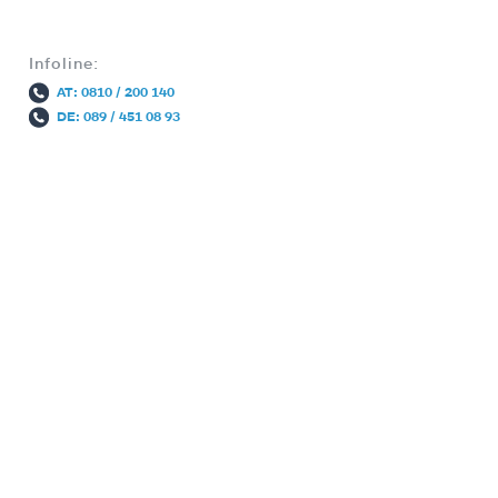
Infoline:
AT: 0810 / 200 140
DE: 089 / 451 08 93