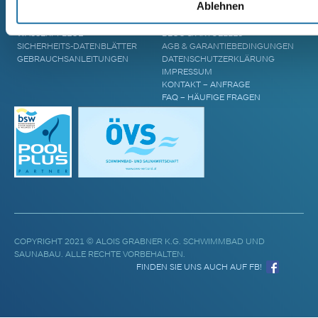
Ablehnen
POOL ABDECKUNGEN
ZUKUNFT
POOL UPGRADES
STANDORTE
WASSERPFLEGE
BLOG & AKTUELLES
SICHERHEITS-DATENBLÄTTER
AGB & GARANTIEBEDINGUNGEN
GEBRAUCHSANLEITUNGEN
DATENSCHUTZERKLÄRUNG
IMPRESSUM
KONTAKT – ANFRAGE
FAQ – HÄUFIGE FRAGEN
COPYRIGHT 2021 © ALOIS GRABNER K.G. SCHWIMMBAD UND
SAUNABAU. ALLE RECHTE VORBEHALTEN.
FINDEN SIE UNS AUCH AUF FB!