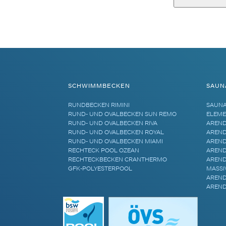
Alternative:
SCHWIMMBECKEN
SAUN
RUNDBECKEN RIMINI
SAUN
RUND- UND OVALBECKEN SUN REMO
ELEME
RUND- UND OVALBECKEN RIVA
AREND
RUND- UND OVALBECKEN ROYAL
AREND
RUND- UND OVALBECKEN MIAMI
AREND
RECHTECK POOL OZEAN
AREND
RECHTECKBECKEN CRANTHERMO
AREND
GFK-POLYESTERPOOL
MASSI
AREND
AREND