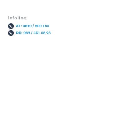
Infoline:
AT: 0810 / 200 140
DE: 089 / 451 08 93