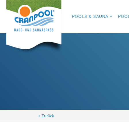
POOLS & SAUNA
POO
< Zurück