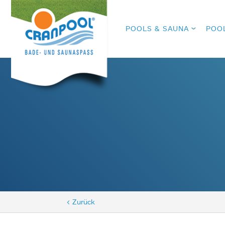
POOLS & SAUNA
POO
< Zurück