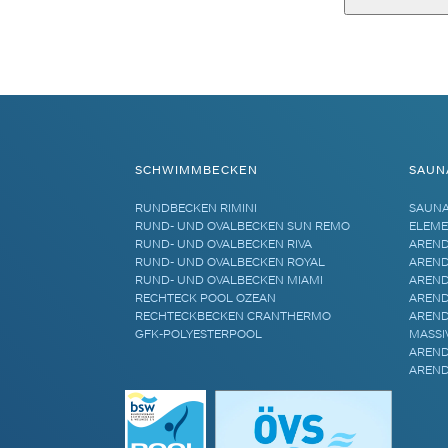
Alternative:
SCHWIMMBECKEN
SAUN
RUNDBECKEN RIMINI
SAUN
RUND- UND OVALBECKEN SUN REMO
ELEME
RUND- UND OVALBECKEN RIVA
AREND
RUND- UND OVALBECKEN ROYAL
AREND
RUND- UND OVALBECKEN MIAMI
AREND
RECHTECK POOL OZEAN
AREND
RECHTECKBECKEN CRANTHERMO
AREND
GFK-POLYESTERPOOL
MASSI
AREND
AREND