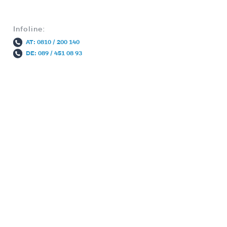
Infoline:
AT: 0810 / 200 140
DE: 089 / 451 08 93