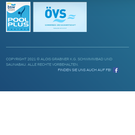
COPYRIGHT 2021 © ALOIS GRABNER K.G. SCHWIMMBAD UND
SAUNABAU. ALLE RECHTE VORBEHALTEN.
FINDEN SIE UNS AUCH AUF FB!