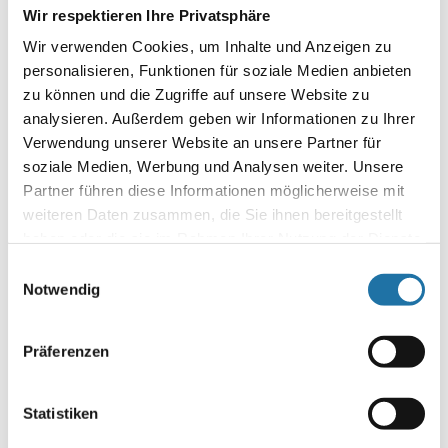
Wir respektieren Ihre Privatsphäre
Infoline:
Wir verwenden Cookies, um Inhalte und Anzeigen zu
AT: 0810 / 200 140
personalisieren, Funktionen für soziale Medien anbieten
DE: 089 / 451 08 93
zu können und die Zugriffe auf unsere Website zu
analysieren. Außerdem geben wir Informationen zu Ihrer
Verwendung unserer Website an unsere Partner für
soziale Medien, Werbung und Analysen weiter. Unsere
Partner führen diese Informationen möglicherweise mit
weiteren Daten zusammen, die Sie ihnen bereitgestellt
haben oder die sie im Rahmen Ihrer Nutzung der Dienste
gesammelt haben. Mehr Informationen finden Sie in
Einwilligungsauswahl
Autor:
unserer
Datenschutzerklärung
.
Notwendig
Robert Petzold
Präferenzen
SCHREIBE EINEN KOMMENTAR
Deine E-Mail-Adresse wird nicht veröffentlicht.
Erforderliche
Statistiken
Felder sind mit
*
markiert