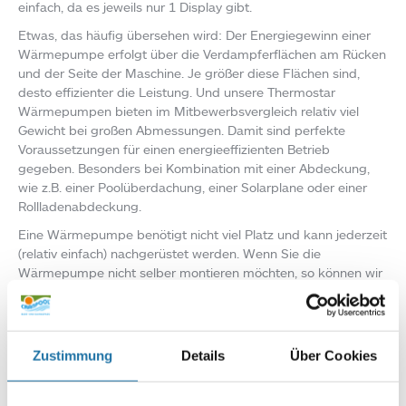
einfach, da es jeweils nur 1 Display gibt.
Etwas, das häufig übersehen wird: Der Energiegewinn einer
Wärmepumpe erfolgt über die Verdampferflächen am Rücken
und der Seite der Maschine. Je größer diese Flächen sind,
desto effizienter die Leistung. Und unsere Thermostar
Wärmepumpen bieten im Mitbewerbsvergleich relativ viel
Gewicht bei großen Abmessungen. Damit sind perfekte
Voraussetzungen für einen energieeffizienten Betrieb
gegeben. Besonders bei Kombination mit einer Abdeckung,
wie z.B. einer Poolüberdachung, einer Solarplane oder einer
Rollladenabdeckung.
Eine Wärmepumpe benötigt nicht viel Platz und kann jederzeit
(relativ einfach) nachgerüstet werden. Wenn Sie die
Wärmepumpe nicht selber montieren möchten, so können wir
von Cranpool gerne die Montage übernehmen.
In 7 kurzen YouTube-Videos stellen wir Ihnen gerne unsere
Thermostar-Wärmepumpen vor und beantworten darin viele
Zustimmung
Details
Über Cookies
weitere Fragen zur Auswahl, zum Betrieb und der Montage
und geben Ihnen gerne wertvolle Tipps zur Planung. Die
Videoreihe startet mit folgendem
Video
.