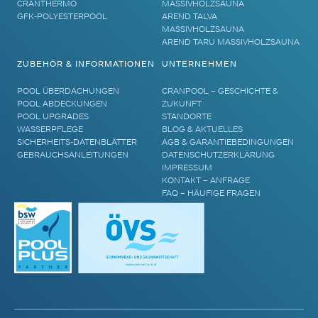
CRANTHERMO
MASSIVHOLZSAUNA
GFK-POLYESTERPOOL
AREND TALVA
MASSIVHOLZSAUNA
AREND TARU MASSIVHOLZSAUNA
ZUBEHÖR & INFORMATIONEN
UNTERNEHMEN
POOL ÜBERDACHUNGEN
CRANPOOL – GESCHICHTE &
POOL ABDECKUNGEN
ZUKUNFT
POOL UPGRADES
STANDORTE
WASSERPFLEGE
BLOG & AKTUELLES
SICHERHEITS-DATENBLÄTTER
AGB & GARANTIEBEDINGUNGEN
GEBRAUCHSANLEITUNGEN
DATENSCHUTZERKLÄRUNG
IMPRESSUM
KONTAKT – ANFRAGE
FAQ – HÄUFIGE FRAGEN