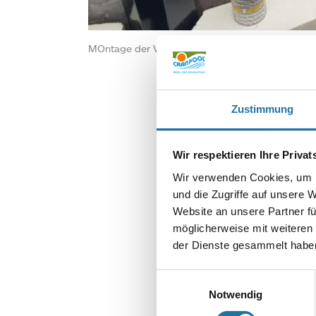
MOntage der Verkleidung basic bei einem freis
Zustimmung
Wir respektieren Ihre Priva
Wir verwenden Cookies, um I
und die Zugriffe auf unsere 
SCHREIBE EIN
Website an unsere Partner fü
Deine E-Mail-Adr
möglicherweise mit weiteren
Kommentar
*
der Dienste gesammelt haben
Einwilligungsauswahl
Notwendig