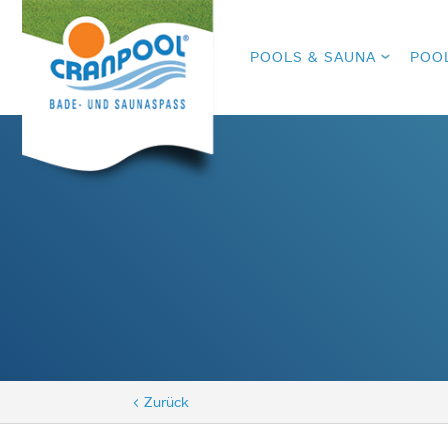
POOLS & SAUNA
POO
< Zurück