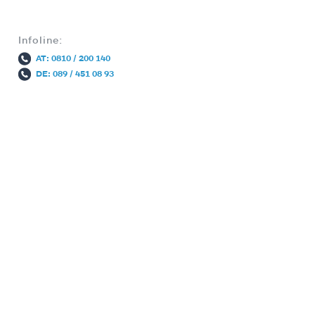
Infoline:
AT: 0810 / 200 140
DE: 089 / 451 08 93