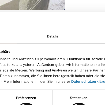
tehenden ovalen Schwimmbad von Cranpool
Details
Autor:
Christian Haas
tsphäre
nhalte und Anzeigen zu personalisieren, Funktionen für soziale
Website zu analysieren. Außerdem geben wir Informationen zu I
EN KOMMENTAR
r soziale Medien, Werbung und Analysen weiter. Unsere Partner
esse wird nicht veröffentlicht.
Erforderliche Felder sind mit
*
markier
 Daten zusammen, die Sie ihnen bereitgestellt haben oder die s
. Mehr Informationen finden Sie in unserer
Datenschutzerklär
Präferenzen
Statistiken