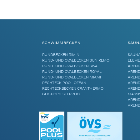
Alternative:
SCHWIMMBECKEN
SAUN
RUNDBECKEN RIMINI
SAUN
RUND- UND OVALBECKEN SUN REMO
ELEME
RUND- UND OVALBECKEN RIVA
AREND
RUND- UND OVALBECKEN ROYAL
AREND
RUND- UND OVALBECKEN MIAMI
AREND
RECHTECK POOL OZEAN
AREND
RECHTECKBECKEN CRANTHERMO
AREND
GFK-POLYESTERPOOL
MASSI
AREND
AREND