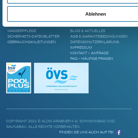
ZUBEHÖR & INFORMATIONEN
UNTERNEHMEN
Ablehnen
POOL ÜBERDACHUNGEN
CRANPOOL – GESCHICHTE &
POOL ABDECKUNGEN
ZUKUNFT
POOL UPGRADES
STANDORTE
WASSERPFLEGE
BLOG & AKTUELLES
SICHERHEITS-DATENBLÄTTER
AGB & GARANTIEBEDINGUNGEN
GEBRAUCHSANLEITUNGEN
DATENSCHUTZERKLÄRUNG
IMPRESSUM
KONTAKT – ANFRAGE
FAQ – HÄUFIGE FRAGEN
COPYRIGHT 2021 © ALOIS GRABNER K.G. SCHWIMMBAD UND
SAUNABAU. ALLE RECHTE VORBEHALTEN.
FINDEN SIE UNS AUCH AUF FB!