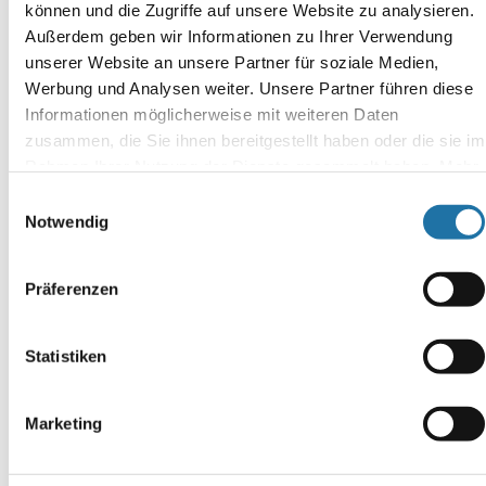
können und die Zugriffe auf unsere Website zu analysieren.
Außerdem geben wir Informationen zu Ihrer Verwendung
unserer Website an unsere Partner für soziale Medien,
SCHREIBE EINEN KOMMENTAR
Werbung und Analysen weiter. Unsere Partner führen diese
Deine E-Mail-Adresse wird nicht veröffentlicht.
Erforderliche
Informationen möglicherweise mit weiteren Daten
Felder sind mit
*
markiert
zusammen, die Sie ihnen bereitgestellt haben oder die sie im
Kommentar
*
Rahmen Ihrer Nutzung der Dienste gesammelt haben. Mehr
Informationen finden Sie in unserer
Datenschutzerklärung
.
Einwilligungsauswahl
Notwendig
Präferenzen
Name
*
Statistiken
E-Mail-Adresse
*
Marketing
Website