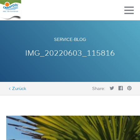
SERVICE-BLOG
IMG_20220603_115816
< Zurück
Share: