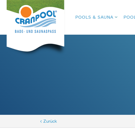
POOLS & SAUNA
POO
< Zurück