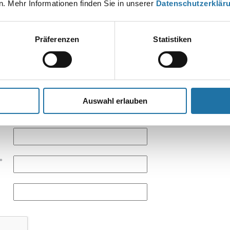
. Mehr Informationen finden Sie in unserer
Datenschutzerklär
EN KOMMENTAR
esse wird nicht veröffentlicht.
Erforderliche Felder sind mit
*
markier
Präferenzen
Statistiken
Auswahl erlauben
*