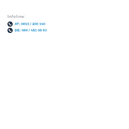
Infoline:
AT: 0810 / 200 140
DE: 089 / 451 08 93