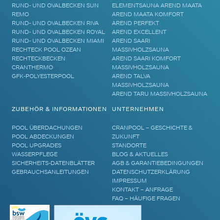
RUND- UND OVALBECKEN SUN
ELEMENTSAUNA AREND MAATA
REMO
AREND MAATA KOMFORT
RUND- UND OVALBECKEN RIVA
AREND PERFEKT
RUND- UND OVALBECKEN ROYAL
AREND EXCELLENT
RUND- UND OVALBECKEN MIAMI
AREND SAARI
RECHTECK POOL OZEAN
MASSIVHOLZSAUNA
RECHTECKBECKEN
AREND SAARI KOMFORT
CRANTHERMO
MASSIVHOLZSAUNA
GFK-POLYESTERPOOL
AREND TALVA
MASSIVHOLZSAUNA
AREND TARU MASSIVHOLZSAUNA
ZUBEHÖR & INFORMATIONEN
UNTERNEHMEN
POOL ÜBERDACHUNGEN
CRANPOOL – GESCHICHTE &
POOL ABDECKUNGEN
ZUKUNFT
POOL UPGRADES
STANDORTE
WASSERPFLEGE
BLOG & AKTUELLES
SICHERHEITS-DATENBLÄTTER
AGB & GARANTIEBEDINGUNGEN
GEBRAUCHSANLEITUNGEN
DATENSCHUTZERKLÄRUNG
IMPRESSUM
KONTAKT – ANFRAGE
FAQ – HÄUFIGE FRAGEN