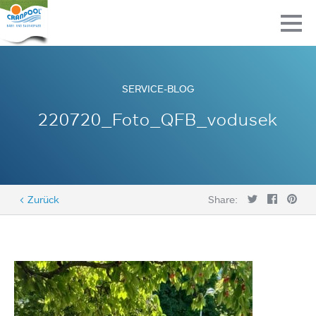
SERVICE-BLOG
220720_Foto_QFB_vodusek
< Zurück
Share: