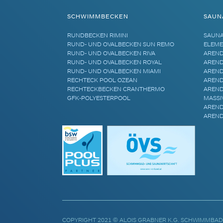
SCHWIMMBECKEN
SAUN
RUNDBECKEN RIMINI
SAUN
RUND- UND OVALBECKEN SUN REMO
ELEME
RUND- UND OVALBECKEN RIVA
AREND
RUND- UND OVALBECKEN ROYAL
AREND
RUND- UND OVALBECKEN MIAMI
AREND
RECHTECK POOL OZEAN
AREND
RECHTECKBECKEN CRANTHERMO
AREND
GFK-POLYESTERPOOL
MASSI
AREND
AREND
COPYRIGHT 2021 © ALOIS GRABNER K.G. SCHWIMMBAD