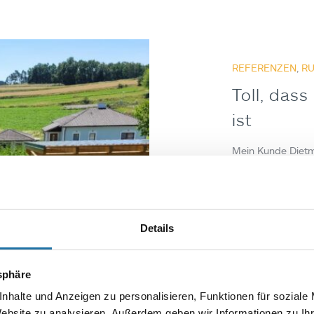
REFERENZEN
,
R
Toll, das
ist
Mein Kunde Dietma
Cranpool im Waldv
weitervermitteln 
auf unser Pool i
Details
Autor
Gerh
tsphäre
nhalte und Anzeigen zu personalisieren, Funktionen für soziale
Website zu analysieren. Außerdem geben wir Informationen zu I