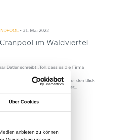
UNDPOOL
• 31. Mai 2022
s Cranpool im Waldviertel
r Datler schreibt „Toll, dass es die Firma
iertel gibt. Kann ich nur mit 100 %
und unterstützen! Wir freuen uns über den Blick
m Sommer und auch im Winter mit der…
Über Cookies
:
ard Altmann
 Medien anbieten zu können
hrer Verwendung unserer