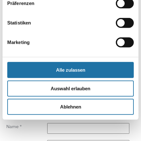
Präferenzen
Autor:
Gerhard Altmann
Statistiken
Marketing
SCHREIBE EINEN KOMMENTAR
Deine E-Mail-Adresse wird nicht veröffentlicht.
Erforderliche
Felder sind mit
*
markiert
Alle zulassen
Kommentar
*
Auswahl erlauben
Ablehnen
Name
*