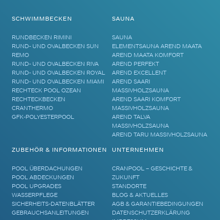
SCHWIMMBECKEN
SAUNA
RUNDBECKEN RIMINI
SAUNA
RUND- UND OVALBECKEN SUN
ELEMENTSAUNA AREND MAATA
REMO
AREND MAATA KOMFORT
RUND- UND OVALBECKEN RIVA
AREND PERFEKT
RUND- UND OVALBECKEN ROYAL
AREND EXCELLENT
RUND- UND OVALBECKEN MIAMI
AREND SAARI
RECHTECK POOL OZEAN
MASSIVHOLZSAUNA
RECHTECKBECKEN
AREND SAARI KOMFORT
CRANTHERMO
MASSIVHOLZSAUNA
GFK-POLYESTERPOOL
AREND TALVA
MASSIVHOLZSAUNA
AREND TARU MASSIVHOLZSAUNA
ZUBEHÖR & INFORMATIONEN
UNTERNEHMEN
POOL ÜBERDACHUNGEN
CRANPOOL – GESCHICHTE &
POOL ABDECKUNGEN
ZUKUNFT
POOL UPGRADES
STANDORTE
WASSERPFLEGE
BLOG & AKTUELLES
SICHERHEITS-DATENBLÄTTER
AGB & GARANTIEBEDINGUNGEN
GEBRAUCHSANLEITUNGEN
DATENSCHUTZERKLÄRUNG