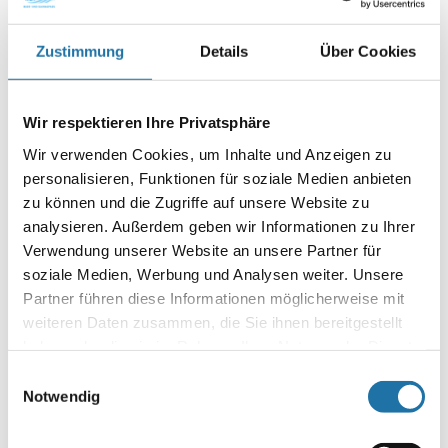
Zustimmung
Details
Über Cookies
Zusammengefass: Das komplette Angebot hat überzeugt und
das super Preis/Leistungsverhältnis war letztendlich
entscheidend für die Wahl des Cranpool Sun-Remo-Sets. Von
der Beratung, dem Verkaufsgespräch über die Montage bis
Wir respektieren Ihre Privatsphäre
zum Badespaß lief alles wunderbar!“
Wir verwenden Cookies, um Inhalte und Anzeigen zu
Schwimmbecken Sun Remo Set 5,4 x 1,32 m
personalisieren, Funktionen für soziale Medien anbieten
zu können und die Zugriffe auf unsere Website zu
Ihr
Gerhard Altmann
Cranpool Partner Weinviertel
analysieren. Außerdem geben wir Informationen zu Ihrer
Infoline:
Verwendung unserer Website an unsere Partner für
AT: 0810 / 200 140
soziale Medien, Werbung und Analysen weiter. Unsere
DE: 089 / 451 08 93
Partner führen diese Informationen möglicherweise mit
weiteren Daten zusammen, die Sie ihnen bereitgestellt
haben oder die sie im Rahmen Ihrer Nutzung der Dienste
gesammelt haben. Mehr Informationen finden Sie in
Einwilligungsauswahl
unserer
Datenschutzerklärung
.
Notwendig