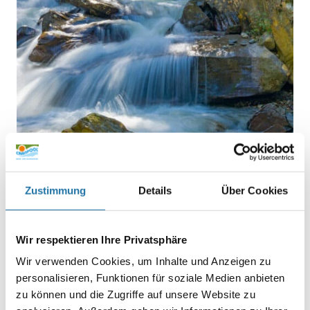
Zustimmung
Details
Über Cookies
BLOGS
,
GARTEN, POOL UND FREIZEIT
,
POOLBAU &
Wir respektieren Ihre Privatsphäre
SANIERUNG
• 10. Februar 2025
Wir verwenden Cookies, um Inhalte und Anzeigen zu
Wasser nachhaltig nutzen
personalisieren, Funktionen für soziale Medien anbieten
zu können und die Zugriffe auf unsere Website zu
In den letzten Jahren haben Cranpool Kunden immer öfter