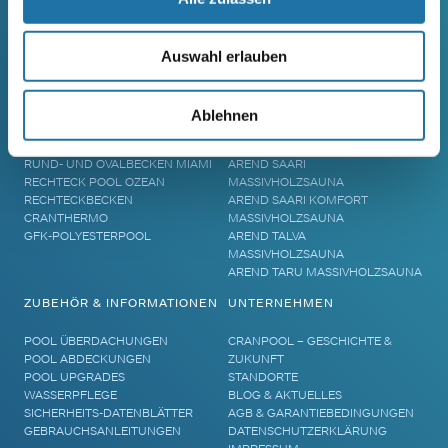
SCHWIMMBECKEN
SAUNA
Auswahl erlauben
RUNDBECKEN RIMINI
SAUNA
RUND- UND OVALBECKEN SUN
ELEMENTSAUNA AREND MAATA
REMO
AREND MAATA KOMFORT
Ablehnen
RUND- UND OVALBECKEN RIVA
AREND PERFEKT
RUND- UND OVALBECKEN ROYAL
AREND EXCELLENT
RUND- UND OVALBECKEN MIAMI
AREND SAARI
RECHTECK POOL OZEAN
MASSIVHOLZSAUNA
RECHTECKBECKEN
AREND SAARI KOMFORT
CRANTHERMO
MASSIVHOLZSAUNA
GFK-POLYESTERPOOL
AREND TALVA
MASSIVHOLZSAUNA
AREND TARU MASSIVHOLZSAUNA
ZUBEHÖR & INFORMATIONEN
UNTERNEHMEN
POOL ÜBERDACHUNGEN
CRANPOOL – GESCHICHTE &
POOL ABDECKUNGEN
ZUKUNFT
POOL UPGRADES
STANDORTE
WASSERPFLEGE
BLOG & AKTUELLES
SICHERHEITS-DATENBLÄTTER
AGB & GARANTIEBEDINGUNGEN
GEBRAUCHSANLEITUNGEN
DATENSCHUTZERKLÄRUNG