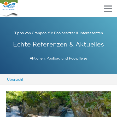
Tipps von Cranpool für Poolbesitzer & Interessenten
Echte Referenzen & Aktuelles
Aktionen, Poolbau und Poolpflege
Übersicht