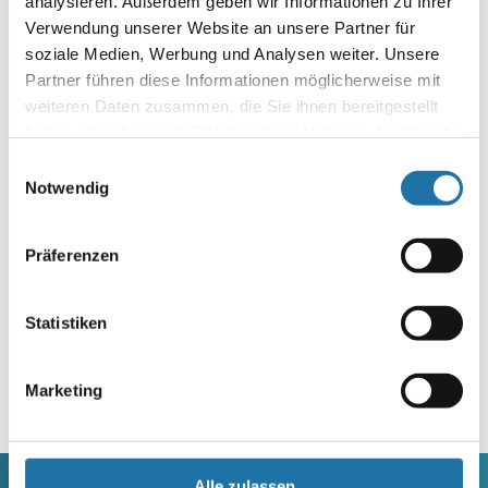
analysieren. Außerdem geben wir Informationen zu Ihrer
Fragen zum Thema wie Sie Wasser nachhaltig nutzen.
Verwendung unserer Website an unsere Partner für
soziale Medien, Werbung und Analysen weiter. Unsere
Autor:
Partner führen diese Informationen möglicherweise mit
Robert Sanglhuber
weiteren Daten zusammen, die Sie ihnen bereitgestellt
haben oder die sie im Rahmen Ihrer Nutzung der Dienste
gesammelt haben. Mehr Informationen finden Sie in
Einwilligungsauswahl
unserer
Datenschutzerklärung
.
Notwendig
Präferenzen
Statistiken
Letzte Artikel
Marketing
Alle zulassen