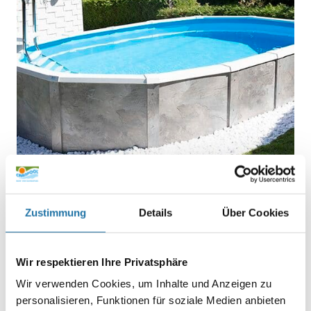
Zustimmung
Details
Über Cookies
OVALPOOL
,
REFERENZEN
• 17. Juni 2021
Stahlwand Swimmingpool Fam.
Wir respektieren Ihre Privatsphäre
Igelseder
Wir verwenden Cookies, um Inhalte und Anzeigen zu
personalisieren, Funktionen für soziale Medien anbieten
Bei Internetrecherchen bin ich über die Firma Cranpool