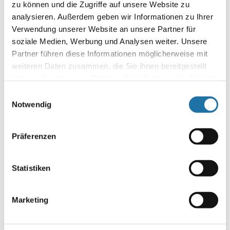
zu können und die Zugriffe auf unsere Website zu
gestolpert und ich kann sagen, dass ich damit wirklich einen
analysieren. Außerdem geben wir Informationen zu Ihrer
guten Griff gemacht habe. Von der Beratung bis hin zum
Verwendung unserer Website an unsere Partner für
Service fällt mir wirklich nur sehr Gutes ein, da alles
soziale Medien, Werbung und Analysen weiter. Unsere
reibungslos ablief….
Partner führen diese Informationen möglicherweise mit
weiteren Daten zusammen, die Sie ihnen bereitgestellt
Autor:
haben oder die sie im Rahmen Ihrer Nutzung der Dienste
Robert Kanduth
gesammelt haben. Mehr Informationen finden Sie in
Einwilligungsauswahl
unserer
Datenschutzerklärung
.
Notwendig
Präferenzen
Statistiken
Letzte Artikel
Marketing