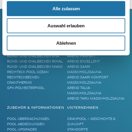
Alle zulassen
Auswahl erlauben
SCHWIMMBECKEN
SAUNA
RUNDBECKEN RIMINI
SAUNA
Ablehnen
RUND- UND OVALBECKEN SUN
ELEMENTSAUNA AREND MAATA
REMO
AREND MAATA KOMFORT
RUND- UND OVALBECKEN RIVA
AREND PERFEKT
RUND- UND OVALBECKEN ROYAL
AREND EXCELLENT
RUND- UND OVALBECKEN MIAMI
AREND SAARI
RECHTECK POOL OZEAN
MASSIVHOLZSAUNA
RECHTECKBECKEN
AREND SAARI KOMFORT
CRANTHERMO
MASSIVHOLZSAUNA
GFK-POLYESTERPOOL
AREND TALVA
MASSIVHOLZSAUNA
AREND TARU MASSIVHOLZSAUNA
ZUBEHÖR & INFORMATIONEN
UNTERNEHMEN
POOL ÜBERDACHUNGEN
CRANPOOL – GESCHICHTE &
POOL ABDECKUNGEN
ZUKUNFT
POOL UPGRADES
STANDORTE