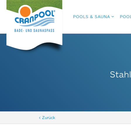
POOLS & SAUNA
POO
Stah
< Zurück