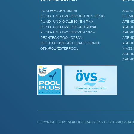
RUNDBECKEN RIMINI
SAUN
RUND- UND OVALBECKEN SUN REMO
ELEME
RUND- UND OVALBECKEN RIVA
AREND
RUND- UND OVALBECKEN ROYAL
AREND
RUND- UND OVALBECKEN MIAMI
AREND
RECHTECK POOL OZEAN
AREND
RECHTECKBECKEN CRANTHERMO
AREND
GFK-POLYESTERPOOL
MASSI
AREND
AREND
COPYRIGHT 2021 © ALOIS GRABNER K.G. SCHWIMMBAD