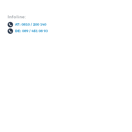
Infoline:
AT: 0810 / 200 140
DE: 089 / 451 08 93