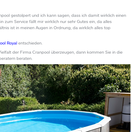
npool gestolpert und ich kann sagen, dass ich damit wirklich einen
 zum Service fällt mir wirklich nur sehr Gutes ein, da alles
ltnis ist in meinen Augen in Ordnung, da wirklich alles top
ol Royal
entschieden.
Vielfalt der Firma Cranpool überzeugen, dann kommen Sie in die
beratern beraten.