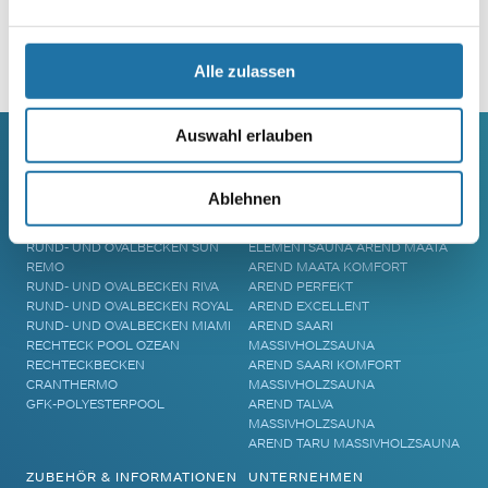
Alle zulassen
Auswahl erlauben
SCHWIMMBECKEN
SAUNA
Ablehnen
RUNDBECKEN RIMINI
SAUNA
RUND- UND OVALBECKEN SUN
ELEMENTSAUNA AREND MAATA
REMO
AREND MAATA KOMFORT
RUND- UND OVALBECKEN RIVA
AREND PERFEKT
RUND- UND OVALBECKEN ROYAL
AREND EXCELLENT
RUND- UND OVALBECKEN MIAMI
AREND SAARI
RECHTECK POOL OZEAN
MASSIVHOLZSAUNA
RECHTECKBECKEN
AREND SAARI KOMFORT
CRANTHERMO
MASSIVHOLZSAUNA
GFK-POLYESTERPOOL
AREND TALVA
MASSIVHOLZSAUNA
AREND TARU MASSIVHOLZSAUNA
ZUBEHÖR & INFORMATIONEN
UNTERNEHMEN