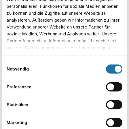
Wärmepumpe
personalisieren, Funktionen für soziale Medien anbieten
zu können und die Zugriffe auf unsere Website zu
Erwärmen Sie Ihren Pool einfach und schnell mit einer
analysieren. Außerdem geben wir Informationen zu Ihrer
Schwimmbad-Wärmepumpe! Die Beheizung eines
Schwimmbeckens mittels Wärmepumpe ist an Effizienz nicht
Verwendung unserer Website an unsere Partner für
zu übertreffen! Eine Pool-Wärmepumpe nimmt wenig Platz
soziale Medien, Werbung und Analysen weiter. Unsere
ein, kann flexibel auf unterschiedlich hohe Wärmebedarfe
Partner führen diese Informationen möglicherweise mit
unabhängig von den Wetterverhältnissen reagieren und…
weiteren Daten zusammen, die Sie ihnen bereitgestellt
haben oder die sie im Rahmen Ihrer Nutzung der Dienste
Autor:
gesammelt haben. Mehr Informationen finden Sie in
Einwilligungsauswahl
Anna Hirn
unserer
Datenschutzerklärung
.
Notwendig
Präferenzen
Statistiken
Marketing
Letzte Artikel