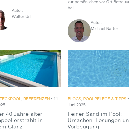
zur persönlichen vor Ort Betreu
bei…
Autor:
Walter Url
Autor:
Michael Natter
TECKPOOL
,
REFERENZEN
• 11.
BLOGS
,
POOLPFLEGE & TIPPS
•
025
Juni 2025
r 40 Jahre alter
Feiner Sand im Pool:
pool erstrahlt in
Ursachen, Lösungen u
em Glanz
Vorbeugung