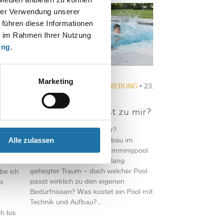
hrer Verwendung unserer
 führen diese Informationen
ie im Rahmen Ihrer Nutzung
ung
.
Marketing
Juli
BLOGS
,
POOLBAU & SANIERUNG
• 23.
Juli 2025
ol
Welcher Pool passt zu mir?
Welcher Pool passt zu mir?
Poolformen, Kosten & Einbau im
Alle zulassen
iner
Überblick Ein eigener Swimmingpool
vales
im Garten ist für viele ein lang
eden,
gehegter Traum – doch welcher Pool
be ich
passt wirklich zu den eigenen
s
Bedürfnissen? Was kostet ein Pool mit
Technik und Aufbau?…
h bis