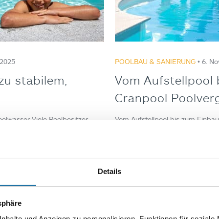
 2025
POOLBAU & SANIERUNG
• 6. N
 zu stabilem,
Vom Aufstellpool 
Cranpool Poolverg
Poolwasser Viele Poolbesitzer
Vom Aufstellpool bis zum Einbau
 oft einen ebenso wichtigen
Pool im Garten bedeutet Erholun
gkeit des Wassers, Säuren
passt wirklich zu Ihnen? Sprech
Da laufend…
rechtlichen Vorgaben und Ihr B
Details
Autor:
Andreas Papp
tsphäre
nhalte und Anzeigen zu personalisieren, Funktionen für soziale