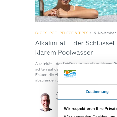
BLOGS
,
POOLPFLEGE & TIPPS
• 19. November
Alkalinität – der Schlüssel
klarem Poolwasser
Alkalinität – der Schlüssel zu stabilem, klarem 
achten auf den pH-Wert. Dennoch übersehen sie
Faktor: die Alkalinität. Sie beschreibt die Fähi
abzufangen und den pH-Wert stabil zu halten. 
Zustimmung
Autor:
Walter Url
Wir respektieren Ihre Priva
Wir verwenden Cookies, um I