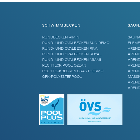
SCHWIMMBECKEN
SAUN
RUNDBECKEN RIMINI
SAUN
RUND- UND OVALBECKEN SUN REMO
ELEME
RUND- UND OVALBECKEN RIVA
AREND
RUND- UND OVALBECKEN ROYAL
AREND
RUND- UND OVALBECKEN MIAMI
AREND
RECHTECK POOL OZEAN
AREND
RECHTECKBECKEN CRANTHERMO
AREND
GFK-POLYESTERPOOL
MASSI
AREND
AREND