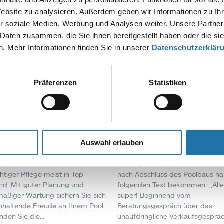
Website zu analysieren. Außerdem geben wir Informationen zu I
r soziale Medien, Werbung und Analysen weiter. Unsere Partner
 Daten zusammen, die Sie ihnen bereitgestellt haben oder die s
. Mehr Informationen finden Sie in unserer
Datenschutzerklär
Präferenzen
Statistiken
PFLEGE & TIPPS
• 30. Juli 2025
OVALPOOL
,
REFERENZEN
• 27. 
2025
folie vor Verfärbungen
Unser ovales Einbaupo
ützen
Miami
olie vor Verfärbungen schützen
Auswahl erlauben
rbungen an Poolfolien vorbeugen
Familie Krammes hat sich nach e
olfolien sind eine langlebige,
ausführlichen Beratung für ein o
ngünstige Lösung und bleiben
Einbaupool Typ „Miami“ entschi
chtiger Pflege meist in Top-
nach Abschluss des Poolbaus ha
nd. Mit guter Planung und
folgenden Text bekommen: „Alle
mäßiger Wartung sichern Sie sich
super! Beginnend vom
nhaltende Freude an Ihrem Pool.
Beratungsgespräch über das
inden Sie die…
unaufdringliche Verkaufsgespräc