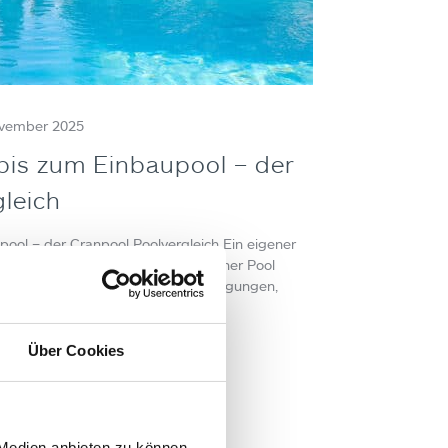
ovember 2025
bis zum Einbaupool – der
leich
pool – der Cranpool Poolvergleich Ein eigener
g und Urlaub zu Hause. Doch welcher Pool
en Sie Ihre Wünsche, Standortbedingungen,
udget am besten gleich…
Über Cookies
 Medien anbieten zu können