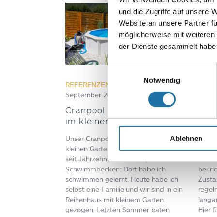
und die Zugriffe auf unsere 
Website an unsere Partner fü
möglicherweise mit weiteren
der Dienste gesammelt haben
Einwilligungsauswahl
Notwendig
REFERENZEN
,
RUNDPOOL
• 8.
POOL
September 2025
Pool
Cranpool Schwimmbecken
sch
im kleinen Garten
Poolf
Ablehnen
Unser Cranpool Schwimmbecken im
Verfä
kleinen Garten Bei meinen Eltern steht
PVC-Po
seit Jahrzehnten ein Cranpool
koste
Schwimmbecken: Dort habe ich
bei ri
schwimmen gelernt. Heute habe ich
Zusta
selbst eine Familie und wir sind in ein
regel
Reihenhaus mit kleinem Garten
langa
gezogen. Letzten Sommer baten
Hier f