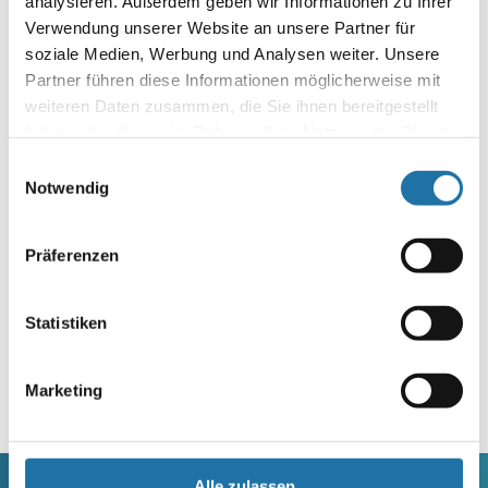
analysieren. Außerdem geben wir Informationen zu Ihrer
knackigen Sommersalat zu genießen?
Verwendung unserer Website an unsere Partner für
soziale Medien, Werbung und Analysen weiter. Unsere
Autor:
Partner führen diese Informationen möglicherweise mit
Petra Gick
weiteren Daten zusammen, die Sie ihnen bereitgestellt
haben oder die sie im Rahmen Ihrer Nutzung der Dienste
gesammelt haben. Mehr Informationen finden Sie in
Einwilligungsauswahl
unserer
Datenschutzerklärung
.
Notwendig
Präferenzen
Statistiken
Letzte Artikel
Marketing
Alle zulassen