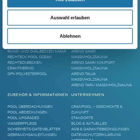
SCHWIMMBECKEN
SAUNA
Auswahl erlauben
RUNDBECKEN RIMINI
SAUNA
RUND- UND OVALBECKEN SUN
ELEMENTSAUNA AREND MAATA
REMO
AREND MAATA KOMFORT
Ablehnen
RUND- UND OVALBECKEN RIVA
AREND PERFEKT
RUND- UND OVALBECKEN ROYAL
AREND EXCELLENT
RUND- UND OVALBECKEN MIAMI
AREND SAARI
RECHTECK POOL OZEAN
MASSIVHOLZSAUNA
RECHTECKBECKEN
AREND SAARI KOMFORT
CRANTHERMO
MASSIVHOLZSAUNA
GFK-POLYESTERPOOL
AREND TALVA
MASSIVHOLZSAUNA
AREND TARU MASSIVHOLZSAUNA
ZUBEHÖR & INFORMATIONEN
UNTERNEHMEN
POOL ÜBERDACHUNGEN
CRANPOOL – GESCHICHTE &
POOL ABDECKUNGEN
ZUKUNFT
POOL UPGRADES
STANDORTE
WASSERPFLEGE
BLOG & AKTUELLES
SICHERHEITS-DATENBLÄTTER
AGB & GARANTIEBEDINGUNGEN
GEBRAUCHSANLEITUNGEN
DATENSCHUTZERKLÄRUNG