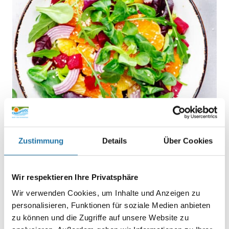
Zustimmung
Details
Über Cookies
BLOGS
,
GARTEN, POOL UND FREIZEIT
• 5. Mai 2023
Wir respektieren Ihre Privatsphäre
knackig am Pool?
Wir verwenden Cookies, um Inhalte und Anzeigen zu
personalisieren, Funktionen für soziale Medien anbieten
Was gibt es Besseres, als zu einem saftig gegrillten Steak
zu können und die Zugriffe auf unsere Website zu
oder einem cross gebratenen Fischfilet einen feinen,