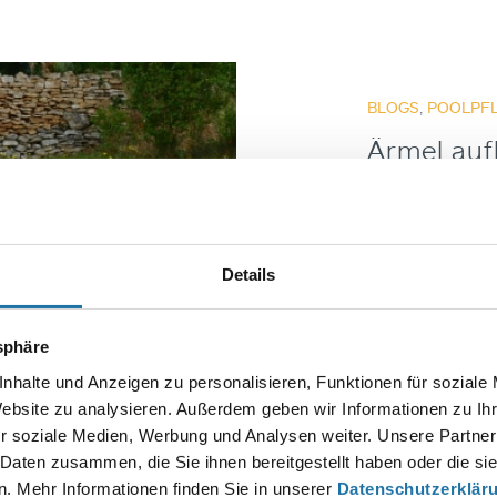
BLOGS
,
POOLPFL
Ärmel auf
sauber m
Ärmel aufkrempel
es so: Der Frühjah
Details
Badespaß Was Sie 
über glücklich mac
notwendigen Schr
tsphäre
nhalte und Anzeigen zu personalisieren, Funktionen für soziale
Autor
Website zu analysieren. Außerdem geben wir Informationen zu I
Herbe
r soziale Medien, Werbung und Analysen weiter. Unsere Partner
 Daten zusammen, die Sie ihnen bereitgestellt haben oder die s
. Mehr Informationen finden Sie in unserer
Datenschutzerklär