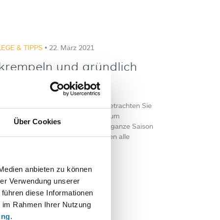
EGE & TIPPS
• 22. März 2021
krempeln und gründlich
achen!
n und gründlich sauber machen! Betrachten Sie
rsputz ist schon der erste Schritt zum
Über Cookies
jetzt richtig machen, wird Sie die ganze Saison
hen. Herbert Gasteiner erklärt Ihnen alle
itte und…
 Medien anbieten zu können
:
hrer Verwendung unserer
rt Gasteiner
 führen diese Informationen
ie im Rahmen Ihrer Nutzung
ung
.