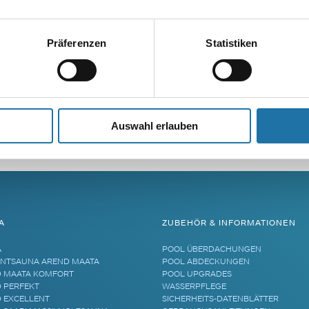
Präferenzen
Statistiken
Auswahl erlauben
A
ZUBEHÖR & INFORMATIONEN
A
POOL ÜBERDACHUNGEN
NTSAUNA AREND MAATA
POOL ABDECKUNGEN
 MAATA KOMFORT
POOL UPGRADES
 PERFEKT
WASSERPFLEGE
 EXCELLENT
SICHERHEITS-DATENBLÄTTER