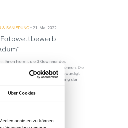
 & SANIERUNG
• 21. Mai 2022
 Fotowettbewerb
adum“
hr, Ihnen hiermit die 3 Gewinner des
 „Rundumadum“ präsentieren zu können. Die
te die Qual der Wahl. Besonders gewürdigt
eschrieben – die Rund Um Gestaltung der
eren Fam. Fellner…
Über Cookies
:
 Gick
 Medien anbieten zu können
hrer Verwendung unserer