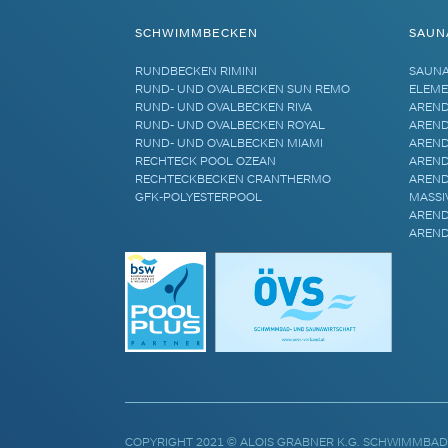
SCHWIMMBECKEN
SAUN
RUNDBECKEN RIMINI
SAUN
RUND- UND OVALBECKEN SUN REMO
ELEME
RUND- UND OVALBECKEN RIVA
AREND
RUND- UND OVALBECKEN ROYAL
AREND
RUND- UND OVALBECKEN MIAMI
AREND
RECHTECK POOL OZEAN
AREND
RECHTECKBECKEN CRANTHERMO
AREND
GFK-POLYESTERPOOL
MASSI
AREND
AREND
COPYRIGHT 2021 © ALOIS GRABNER K.G. SCHWIMMBAD