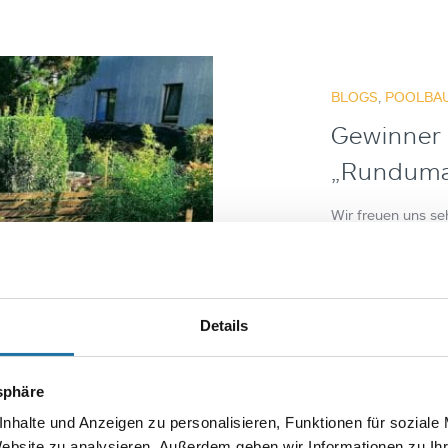
BLOGS
,
POOLBAU
Gewinner
„Rundum
Wir freuen uns se
Fotowettbewerbs
Cranpool Jury hat
wurde – wie ausg
Pools. Wir gratuli
Details
Autor
Petra
tsphäre
nhalte und Anzeigen zu personalisieren, Funktionen für soziale
Website zu analysieren. Außerdem geben wir Informationen zu I