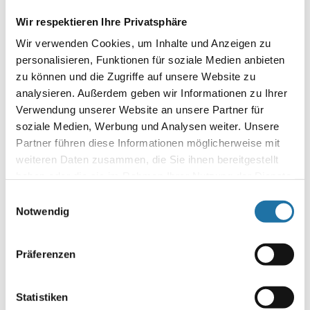
2. Platz Familie Puschl
Wir respektieren Ihre Privatsphäre
Wir verwenden Cookies, um Inhalte und Anzeigen zu
personalisieren, Funktionen für soziale Medien anbieten
zu können und die Zugriffe auf unsere Website zu
analysieren. Außerdem geben wir Informationen zu Ihrer
Verwendung unserer Website an unsere Partner für
soziale Medien, Werbung und Analysen weiter. Unsere
Partner führen diese Informationen möglicherweise mit
weiteren Daten zusammen, die Sie ihnen bereitgestellt
haben oder die sie im Rahmen Ihrer Nutzung der Dienste
gesammelt haben. Mehr Informationen finden Sie in
Einwilligungsauswahl
unserer
Datenschutzerklärung
.
Notwendig
3. Platz Familie Queder
Präferenzen
Statistiken