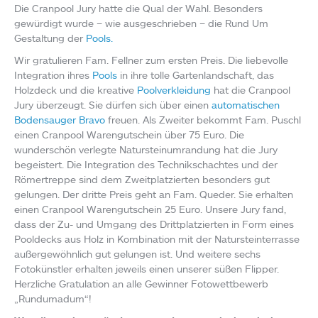
Die Cranpool Jury hatte die Qual der Wahl. Besonders
gewürdigt wurde – wie ausgeschrieben – die Rund Um
Gestaltung der
Pools.
Wir gratulieren Fam. Fellner zum ersten Preis. Die liebevolle
Integration ihres
Pools
in ihre tolle Gartenlandschaft, das
Holzdeck und die kreative
Poolverkleidung
hat die Cranpool
Jury überzeugt. Sie dürfen sich über einen
automatischen
Bodensauger Bravo
freuen. Als Zweiter bekommt Fam. Puschl
einen Cranpool Warengutschein über 75 Euro. Die
wunderschön verlegte Natursteinumrandung hat die Jury
begeistert. Die Integration des Technikschachtes und der
Römertreppe sind dem Zweitplatzierten besonders gut
gelungen. Der dritte Preis geht an Fam. Queder. Sie erhalten
einen Cranpool Warengutschein 25 Euro. Unsere Jury fand,
dass der Zu- und Umgang des Drittplatzierten in Form eines
Pooldecks aus Holz in Kombination mit der Natursteinterrasse
außergewöhnlich gut gelungen ist. Und weitere sechs
Fotokünstler erhalten jeweils einen unserer süßen Flipper.
Herzliche Gratulation an alle Gewinner Fotowettbewerb
„Rundumadum“!