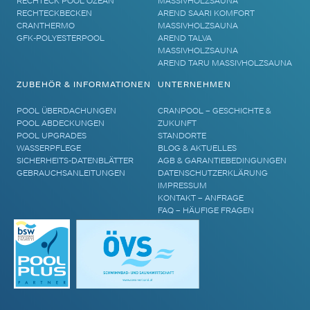
RECHTECK POOL OZEAN
MASSIVHOLZSAUNA
RECHTECKBECKEN
AREND SAARI KOMFORT
CRANTHERMO
MASSIVHOLZSAUNA
GFK-POLYESTERPOOL
AREND TALVA
MASSIVHOLZSAUNA
AREND TARU MASSIVHOLZSAUNA
ZUBEHÖR & INFORMATIONEN
UNTERNEHMEN
POOL ÜBERDACHUNGEN
CRANPOOL – GESCHICHTE &
POOL ABDECKUNGEN
ZUKUNFT
POOL UPGRADES
STANDORTE
WASSERPFLEGE
BLOG & AKTUELLES
SICHERHEITS-DATENBLÄTTER
AGB & GARANTIEBEDINGUNGEN
GEBRAUCHSANLEITUNGEN
DATENSCHUTZERKLÄRUNG
IMPRESSUM
KONTAKT – ANFRAGE
FAQ – HÄUFIGE FRAGEN