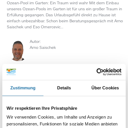
Ozean-Pool im Garten: Ein Traum wird wahr Mit dem Einbau
unseres Ozean-Pools im Garten ist für uns ein großer Traum in
Erfüllung gegangen. Das Urlaubsgefühl direkt zu Hause ist
einfach unbezahlbar. Schon beim Beratungsgespräch mit Arno
Saischek und Eso Omercevic…
Autor:
Arno Saischek
POOL ÜBERDACHUNGEN
,
REFERENZEN
• 17. Juni 2026
Mit unserer Poolabdeckung sind wir rundum
Zustimmung
Details
Über Cookies
zufrieden
Mit unserer Poolabdeckung sind wir rundum zufrieden Wir
Wir respektieren Ihre Privatsphäre
haben von Cranpool eine Poolabdeckung erhalten und sind
rundum zufrieden. Von der Beratung bis zur Umsetzung hat
Wir verwenden Cookies, um Inhalte und Anzeigen zu
alles super funktioniert. Besonders hervorheben möchten wir
personalisieren, Funktionen für soziale Medien anbieten
die kompetente und freundliche Beratung durch Herrn Fraidl….