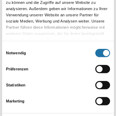
zu können und die Zugriffe auf unsere Website zu
analysieren. Außerdem geben wir Informationen zu Ihrer
Autor:
Verwendung unserer Website an unsere Partner für
Martin Fraidl
soziale Medien, Werbung und Analysen weiter. Unsere
Partner führen diese Informationen möglicherweise mit
REFERENZEN
,
RUNDPOOL
• 16. Juni 2026
weiteren Daten zusammen, die Sie ihnen bereitgestellt
haben oder die sie im Rahmen Ihrer Nutzung der Dienste
Von der Poolplanung bis zur Fertigstellung –
einfach TOP!
gesammelt haben. Mehr Informationen finden Sie in
Einwilligungsauswahl
unserer
Datenschutzerklärung
.
Notwendig
Von der Poolplanung bis zur Fertigstellung – einfach TOP!
Vielen Dank an das gesamte Cranpool Team – von der
Planung bis zur Fertigstellung – einfach TOP! „Warum nach
Präferenzen
Mauritius fliegen, wenn man es zu Hause haben kann?“
Familie aus Graz,…
Statistiken
Autor:
Andreas Papp
Marketing
POOL ÜBERDACHUNGEN
,
REFERENZEN
• 12. Juni 2026