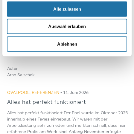
Poolüberdachung: Von Anfang an bestens
Alle zulassen
betreut
Poolüberdachung: Von Anfang an bestens betreut Wir sind
Auswahl erlauben
sehr zufrieden mit unserer Poolüberdachung. Die Beratung
durch Arno war toll und freundlich. Liefertermin und Aufbau
der Poolüberdachung waren einwandfrei. Wir können
Ablehnen
Cranpool nur weiterempfehlen! Fam. Fuchs Mehr über
unsere Cabrio Pool Überdachungen erfahren…
Autor:
Arno Saischek
OVALPOOL
,
REFERENZEN
• 11. Juni 2026
Alles hat perfekt funktioniert
Alles hat perfekt funktioniert Der Pool wurde im Oktober 2025
innerhalb eines Tages eingebaut. Wir waren mit der
Arbeitsleistung sehr zufrieden und merkten schnell, dass hier
erfahrene Profis am Werk sind. Anfang November erfolgte