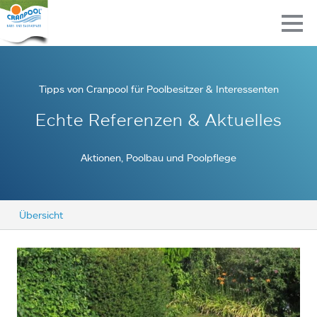
Tipps von Cranpool für Poolbesitzer & Interessenten
Echte Referenzen & Aktuelles
Aktionen, Poolbau und Poolpflege
Übersicht