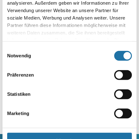
analysieren. Außerdem geben wir Informationen zu Ihrer
unangefochtene Mittelpunkt jeder sommerlichen
Verwendung unserer Website an unsere Partner für
Kinderparty. Wir haben ein paar…
soziale Medien, Werbung und Analysen weiter. Unsere
Partner führen diese Informationen möglicherweise mit
Autor:
weiteren Daten zusammen, die Sie ihnen bereitgestellt
Anna Hirn
haben oder die sie im Rahmen Ihrer Nutzung der Dienste
gesammelt haben. Mehr Informationen finden Sie in
Einwilligungsauswahl
unserer
Datenschutzerklärung
.
Notwendig
Präferenzen
Statistiken
Letzte Artikel
Marketing