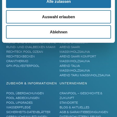
Alle zulassen
SCHWIMMBECKEN
SAUNA
Auswahl erlauben
RUNDBECKEN RIMINI
SAUNA
RUND- UND OVALBECKEN SUN
ELEMENTSAUNA AREND MAATA
Ablehnen
REMO
AREND MAATA KOMFORT
RUND- UND OVALBECKEN RIVA
AREND PERFEKT
RUND- UND OVALBECKEN ROYAL
AREND EXCELLENT
RUND- UND OVALBECKEN MIAMI
AREND SAARI
RECHTECK POOL OZEAN
MASSIVHOLZSAUNA
RECHTECKBECKEN
AREND SAARI KOMFORT
CRANTHERMO
MASSIVHOLZSAUNA
GFK-POLYESTERPOOL
AREND TALVA
MASSIVHOLZSAUNA
AREND TARU MASSIVHOLZSAUNA
ZUBEHÖR & INFORMATIONEN
UNTERNEHMEN
POOL ÜBERDACHUNGEN
CRANPOOL – GESCHICHTE &
POOL ABDECKUNGEN
ZUKUNFT
POOL UPGRADES
STANDORTE
WASSERPFLEGE
BLOG & AKTUELLES
SICHERHEITS-DATENBLÄTTER
AGB & GARANTIEBEDINGUNGEN
GEBRAUCHSANLEITUNGEN
DATENSCHUTZERKLÄRUNG