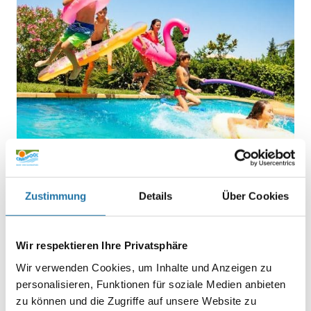
BLOGS
,
GARTEN, POOL UND FREIZEIT
• 18. Juni 2020
Zustimmung
Details
Über Cookies
Ihr Kindergeburtstag fällt heuer
ins Wasser
Wir respektieren Ihre Privatsphäre
Wir verwenden Cookies, um Inhalte und Anzeigen zu
Ihr Kindergeburtstag fällt heuer ins Wasser … Ihr Kind hat im
personalisieren, Funktionen für soziale Medien anbieten
Sommer Geburtstag? Was liegt da näher, als die Party am
zu können und die Zugriffe auf unsere Website zu
Pool zu schmeißen!? Denn schließlich ist Ihr Pool sowieso der