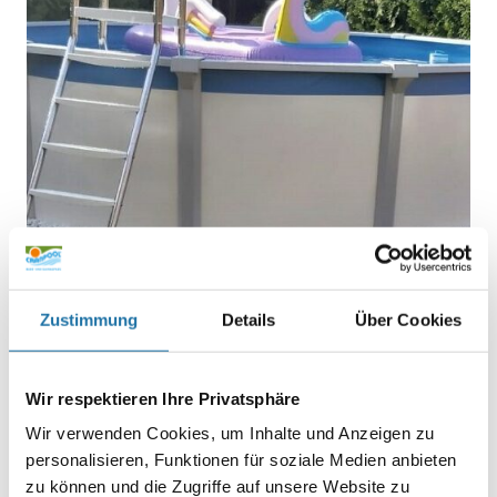
Zustimmung
Details
Über Cookies
REFERENZEN
,
RUNDPOOL
• 15. August 2021
Poolprojekt Elisabeth Sodia
Wir respektieren Ihre Privatsphäre
Wir verwenden Cookies, um Inhalte und Anzeigen zu
Danke an Poolprofi Hr. Martin Fraidl für die prompte
personalisieren, Funktionen für soziale Medien anbieten
Abwicklung und stets freundliche Unterstützung bei allen
zu können und die Zugriffe auf unsere Website zu