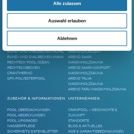
Alle zulassen
SCHWIMMBECKEN
SAUNA
Auswahl erlauben
RUNDBECKEN RIMINI
SAUNA
RUND- UND OVALBECKEN SUN
ELEMENTSAUNA AREND MAATA
Ablehnen
REMO
AREND MAATA KOMFORT
RUND- UND OVALBECKEN RIVA
AREND PERFEKT
RUND- UND OVALBECKEN ROYAL
AREND EXCELLENT
RUND- UND OVALBECKEN MIAMI
AREND SAARI
RECHTECK POOL OZEAN
MASSIVHOLZSAUNA
RECHTECKBECKEN
AREND SAARI KOMFORT
CRANTHERMO
MASSIVHOLZSAUNA
GFK-POLYESTERPOOL
AREND TALVA
MASSIVHOLZSAUNA
AREND TARU MASSIVHOLZSAUNA
ZUBEHÖR & INFORMATIONEN
UNTERNEHMEN
POOL ÜBERDACHUNGEN
CRANPOOL – GESCHICHTE &
POOL ABDECKUNGEN
ZUKUNFT
POOL UPGRADES
STANDORTE
WASSERPFLEGE
BLOG & AKTUELLES
SICHERHEITS-DATENBLÄTTER
AGB & GARANTIEBEDINGUNGEN