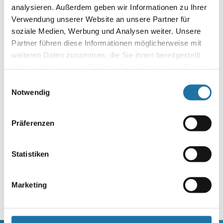
Fragen bis zur Fertigstellung meines neuen Plantsch
analysieren. Außerdem geben wir Informationen zu Ihrer
Vergnügens im Sun Remo Rund Pool! Danke an Markus und
Verwendung unserer Website an unsere Partner für
Eddy für den unerwarteten und spontanen Einsatz…
soziale Medien, Werbung und Analysen weiter. Unsere
Partner führen diese Informationen möglicherweise mit
Autor:
weiteren Daten zusammen, die Sie ihnen bereitgestellt
Martin Fraidl
haben oder die sie im Rahmen Ihrer Nutzung der Dienste
gesammelt haben. Mehr Informationen finden Sie in
Einwilligungsauswahl
unserer
Datenschutzerklärung
.
Notwendig
Präferenzen
Statistiken
Letzte Artikel
Marketing