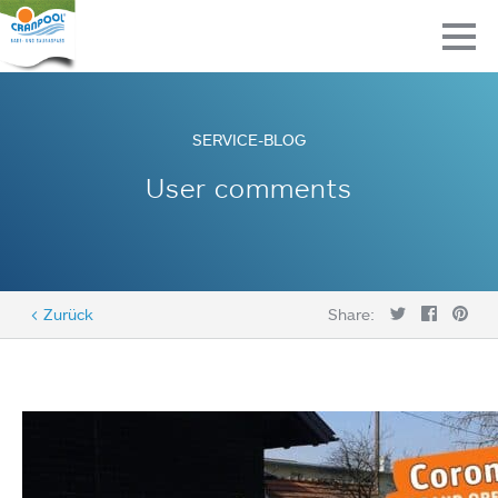
SERVICE-BLOG
User comments
< Zurück
Share: