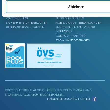
POOL ÜBERDACHUNGEN
CRANPOOL – GESCHICHTE &
Ablehnen
POOL ABDECKUNGEN
ZUKUNFT
POOL UPGRADES
STANDORTE
WASSERPFLEGE
BLOG & AKTUELLES
SICHERHEITS-DATENBLÄTTER
AGB & GARANTIEBEDINGUNGEN
GEBRAUCHSANLEITUNGEN
DATENSCHUTZERKLÄRUNG
IMPRESSUM
KONTAKT – ANFRAGE
FAQ – HÄUFIGE FRAGEN
COPYRIGHT 2021 © ALOIS GRABNER K.G. SCHWIMMBAD UND
SAUNABAU. ALLE RECHTE VORBEHALTEN.
FINDEN SIE UNS AUCH AUF FB!